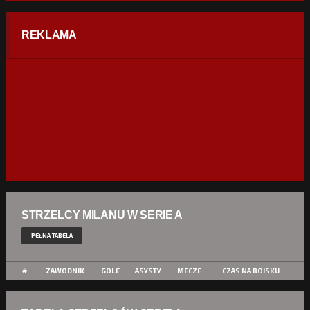
REKLAMA
STRZELCY MILANU W SERIE A
PEŁNA TABELA
#
ZAWODNIK
GOLE
ASYSTY
MECZE
CZAS NA BOISKU