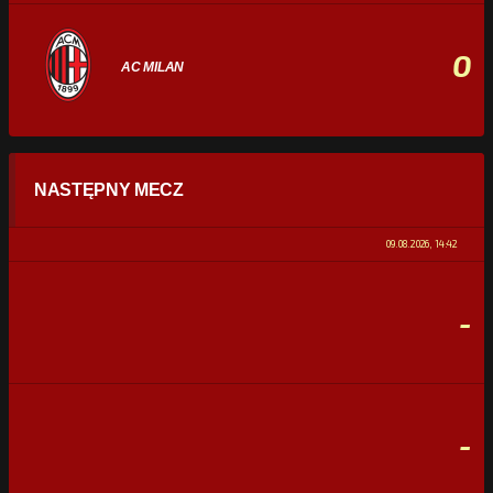
0
AC MILAN
STATYSTYKI
NASTĘPNY MECZ
POSIADANIE PIŁKI
0%
100%
09.08.2026, 14:42
STRZAŁY
0
0
-
CELNE STRZAŁY
0
0
FAULE
0
0
-