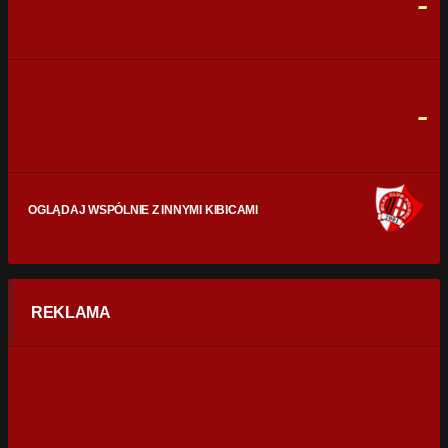
-
CELNE STRZAŁY
0
0
FAULE
0
0
-
OGLĄDAJ WSPÓLNIE Z INNYMI KIBICAMI
REKLAMA