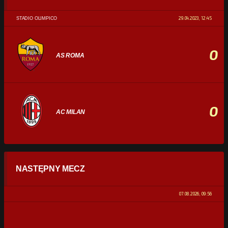
29.04.2023, 12:45
STADIO OLIMPICO
0
AS ROMA
0
AC MILAN
STATYSTYKI
NASTĘPNY MECZ
POSIADANIE PIŁKI
0%
100%
07.08.2026, 09:56
STRZAŁY
0
0