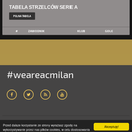
TABELA STRZELCÓW SERIE A
PEŁNA TABELA
#
ZAWODNIK
KLUB
GOLE
#weareacmilan
Przed dalsze korzystanie ze strony wyrażasz zgodę na
ACMILAN24.COM
2005-2019 | WSZELKIE PRAWA ZASTRZEŻONE
Akceptuję!
wykorzystywanie przez nas plików cookies, w celu dostosowania