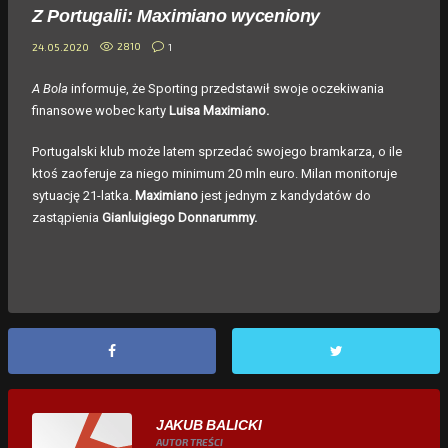
Z Portugalii: Maximiano wyceniony
2810
1
24.05.2020
A Bola
informuje, że Sporting przedstawił swoje oczekiwania
finansowe wobec karty
Luisa Maximiano.
Portugalski klub może latem sprzedać swojego bramkarza, o ile
ktoś zaoferuje za niego minimum 20 mln euro. Milan monitoruje
sytuację 21-latka.
Maximiano
jest jednym z kandydatów do
zastąpienia
Gianluigiego Donnarummy.
JAKUB BALICKI
AUTOR TREŚCI