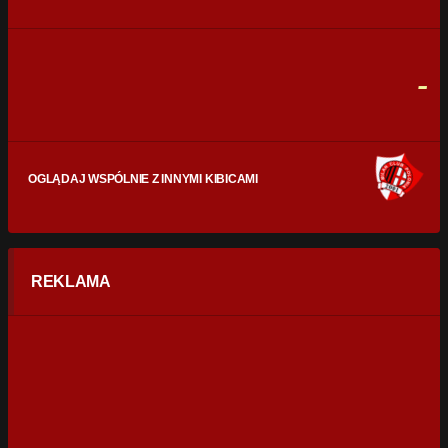
0
0
FAULE
0
0
-
OGLĄDAJ WSPÓLNIE Z INNYMI KIBICAMI
REKLAMA