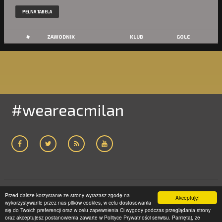
PEŁNA TABELA
#
ZAWODNIK
KLUB
GOLE
#weareacmilan
Przed dalsze korzystanie ze strony wyrażasz zgodę na
ACMILAN24.COM
2005-2019 | WSZELKIE PRAWA ZASTRZEŻONE
Akceptuję!
wykorzystywanie przez nas plików cookies, w celu dostosowania
STRONA GŁÓWNA
POLITYKA PRYWATNOŚCI
KONTAKT
się do Twoich preferencji oraz w celu zapewnienia Ci wygody podczas przeglądania strony
oraz akceptujesz postanowienia zawarte w Polityce Prywatności serwisu. Pamiętaj, że