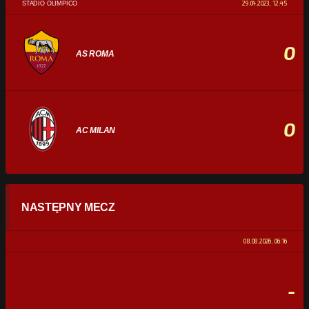
29.04.2023, 12:45
STADIO OLIMPICO
0
AS ROMA
0
AC MILAN
STATYSTYKI
NASTĘPNY MECZ
POSIADANIE PIŁKI
0%
100%
08.08.2026, 06:16
STRZAŁY
0
0
-
CELNE STRZAŁY