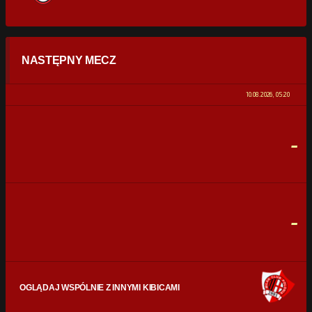
STATYSTYKI
NASTĘPNY MECZ
POSIADANIE PIŁKI
0%
100%
10.08.2026, 05:20
STRZAŁY
0
0
-
CELNE STRZAŁY
0
0
FAULE
0
0
-
OGLĄDAJ WSPÓLNIE Z INNYMI KIBICAMI