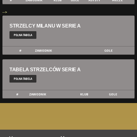
#
ZAWODNIK
KLUB
GOLE
ASYSTY
MECZE
-->
STRZELCY MILANU W SERIE A
PEŁNA TABELA
#
ZAWODNIK
GOLE
TABELA STRZELCÓW SERIE A
PEŁNA TABELA
#
ZAWODNIK
KLUB
GOLE