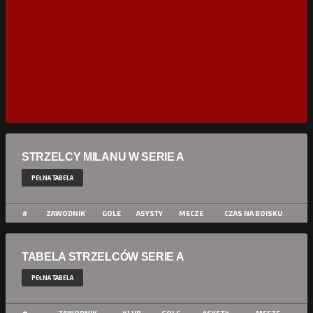
STRZELCY MILANU W SERIE A
PEŁNA TABELA
#
ZAWODNIK
GOLE
ASYSTY
MECZE
CZAS NA BOISKU
TABELA STRZELCÓW SERIE A
PEŁNA TABELA