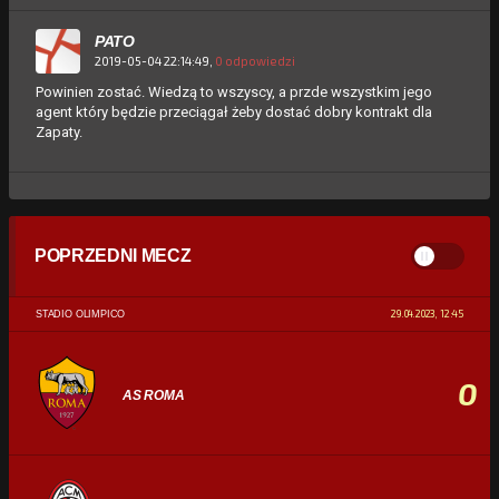
PATO
2019-05-04 22:14:49,
0 odpowiedzi
Powinien zostać. Wiedzą to wszyscy, a przde wszystkim jego
agent który będzie przeciągał żeby dostać dobry kontrakt dla
Zapaty.
POPRZEDNI MECZ
29.04.2023, 12:45
STADIO OLIMPICO
0
AS ROMA