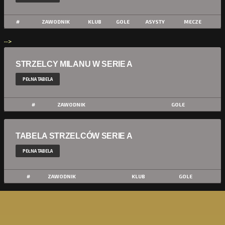
#
ZAWODNIK
KLUB
GOLE
ASYSTY
MECZE
-->
STRZELCY MILANU W SERIE A
PEŁNA TABELA
#
ZAWODNIK
GOLE
TABELA STRZELCÓW SERIE A
PEŁNA TABELA
#
ZAWODNIK
KLUB
GOLE