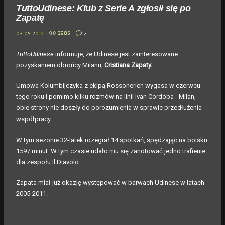
TuttoUdinese: Klub z Serie A zgłosił się po
Zapatę
2985
2
03.05.2019
TuttoUdinese
informuje, że Udinese jest zainteresowane
pozyskaniem obrońcy Milanu,
Cristiana Zapaty.
Umowa Kolumbijczyka z ekipą Rossonerich wygasa w czerwcu
tego roku i pomimo kilku rozmów na linii Ivan Cordoba - Milan,
obie strony nie doszły do porozumienia w sprawie przedłużenia
współpracy.
W tym sezonie 32-latek rozegrał 14 spotkań, spędzając na boisku
1597 minut. W tym czasie udało mu się zanotować jedno trafienie
dla zespołu Il Diavolo.
Zapata miał już okazję występować w barwach Udinese w latach
2005-2011.