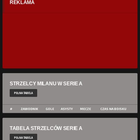
REKLAMA
STRZELCY MILANU W SERIE A
PEŁNA TABELA
#
ZAWODNIK
GOLE
ASYSTY
MECZE
CZAS NA BOISKU
TABELA STRZELCÓW SERIE A
PEŁNA TABELA