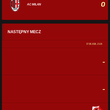
0
AC MILAN
STATYSTYKI
NASTĘPNY MECZ
POSIADANIE PIŁKI
0%
100%
07.08.2026, 23:26
STRZAŁY
0
0
-
CELNE STRZAŁY
0
0
FAULE
0
0
-