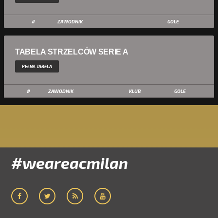
#
ZAWODNIK
GOLE
TABELA STRZELCÓW SERIE A
PEŁNA TABELA
#
ZAWODNIK
KLUB
GOLE
#weareacmilan