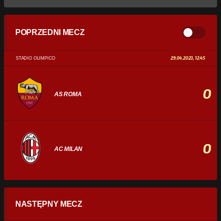
POPRZEDNI MECZ
29.04.2023, 12:45
STADIO OLIMPICO
0
AS ROMA
0
AC MILAN
STATYSTYKI
NASTĘPNY MECZ
POSIADANIE PIŁKI
0%
100%