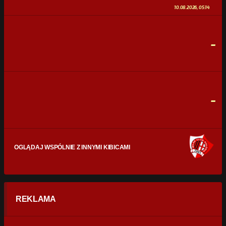
10.08.2026, 05:14
STRZAŁY
0
0
-
CELNE STRZAŁY
0
0
FAULE
0
0
-
OGLĄDAJ WSPÓLNIE Z INNYMI KIBICAMI
REKLAMA