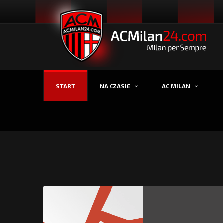
START
NA CZASIE
AC MILAN