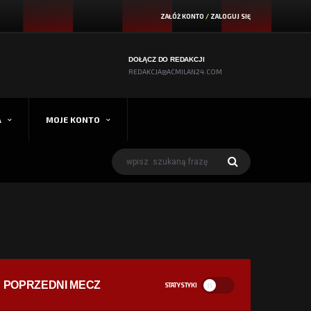
ZAŁÓŻ KONTO
/
ZALOGUJ SIĘ
DOŁĄCZ DO REDAKCJI
REDAKCJA@ACMILAN24.COM
A
MOJE KONTO
POPRZEDNI MECZ
STATYSTYKI