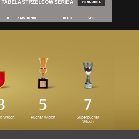
TABELA STRZELCÓW SERIE A
PEŁNA TABELA
#
ZAWODNIK
KLUB
GOLE