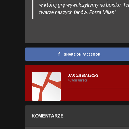
w której grę wywalczyliśmy na boisku. T
twarze naszych fanów. Forza Milan!
SHARE ON FACEBOOK
JAKUB BALICKI
AUTOR TREŚCI
KOMENTARZE