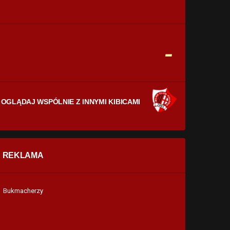
CELNE STRZAŁY
0
0
FAULE
-
0
0
OGLĄDAJ WSPÓLNIE Z INNYMI KIBICAMI
REKLAMA
Bukmacherzy