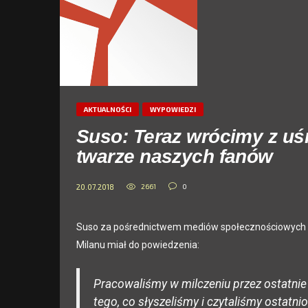
AKTUALNOŚCI
WYPOWIEDZI
Suso: Teraz wrócimy z uś
twarze naszych fanów
2661
0
20.07.2018
Suso za pośrednictwem mediów społecznościowych odn
Milanu miał do powiedzenia:
Pracowaliśmy w milczeniu przez ostatni
tego, co słyszeliśmy i czytaliśmy ostatn