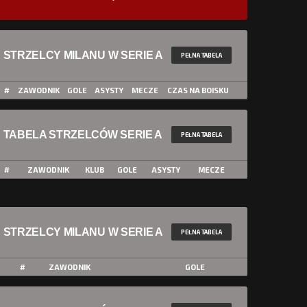
STRZELCY MILANU W SERIE A
PEŁNA TABELA
#
ZAWODNIK
GOLE
ASYSTY
MECZE
CZAS NA BOISKU
TABELA STRZELCÓW SERIE A
PEŁNA TABELA
#
ZAWODNIK
KLUB
GOLE
ASYSTY
MECZE
STRZELCY MILANU W SERIE A
PEŁNA TABELA
#
ZAWODNIK
GOLE