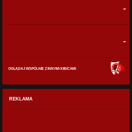
-
CELNE STRZAŁY
0
0
FAULE
0
0
-
OGLĄDAJ WSPÓLNIE Z INNYMI KIBICAMI
REKLAMA