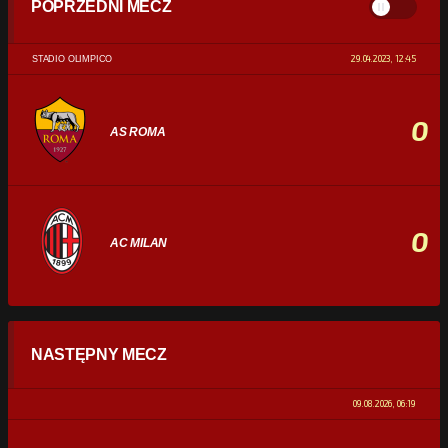
POPRZEDNI MECZ
29.04.2023, 12:45
STADIO OLIMPICO
0
AS ROMA
0
AC MILAN
STATYSTYKI
NASTĘPNY MECZ
POSIADANIE PIŁKI
0%
100%
09.08.2026, 06:19
STRZAŁY
0
0