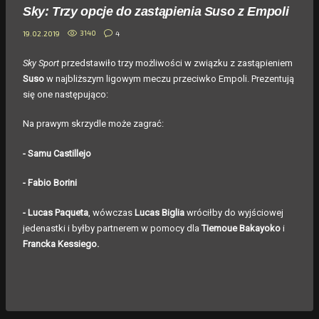
Sky: Trzy opcje do zastąpienia Suso z Empoli
3140
4
19.02.2019
Sky Sport
przedstawiło trzy możliwości w związku z zastąpieniem
Suso
w najbliższym ligowym meczu przeciwko Empoli. Prezentują
się one następująco:
Na prawym skrzydle może zagrać:
- Samu Castillejo
- Fabio Borini
- Lucas Paqueta
, wówczas
Lucas Biglia
wróciłby do wyjściowej
jedenastki i byłby partnerem w pomocy dla
Tiemoue Bakayoko
i
Francka Kessiego.