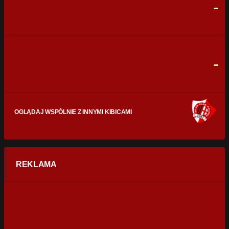
-
CELNE STRZAŁY
0
0
FAULE
0
0
-
OGLĄDAJ WSPÓLNIE Z INNYMI KIBICAMI
REKLAMA