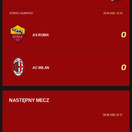
29.04.2023, 12:45
STADIO OLIMPICO
0
AS ROMA
0
AC MILAN
STATYSTYKI
NASTĘPNY MECZ
POSIADANIE PIŁKI
0%
100%
08.08.2026, 02:57
STRZAŁY
0
0