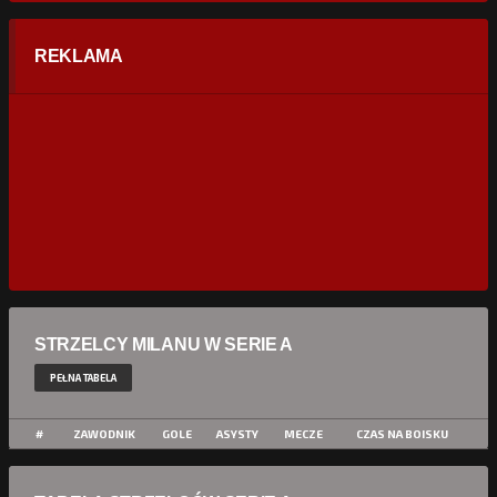
REKLAMA
STRZELCY MILANU W SERIE A
PEŁNA TABELA
#
ZAWODNIK
GOLE
ASYSTY
MECZE
CZAS NA BOISKU