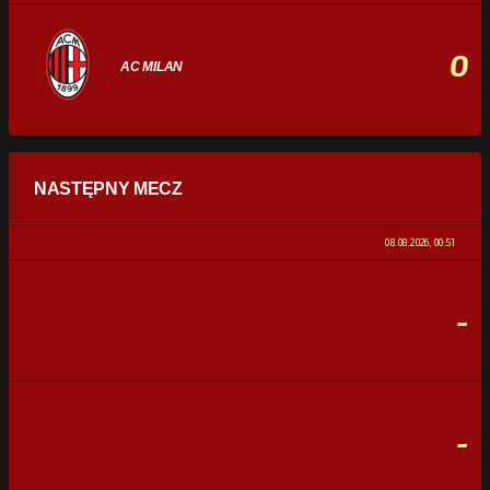
0
AC MILAN
STATYSTYKI
NASTĘPNY MECZ
POSIADANIE PIŁKI
0%
100%
08.08.2026, 00:51
STRZAŁY
0
0
-
CELNE STRZAŁY
0
0
FAULE
0
0
-