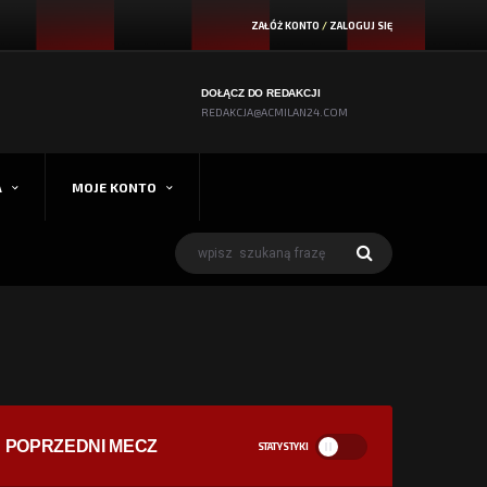
ZAŁÓŻ KONTO
/
ZALOGUJ SIĘ
DOŁĄCZ DO REDAKCJI
REDAKCJA@ACMILAN24.COM
A
MOJE KONTO
POPRZEDNI MECZ
STATYSTYKI