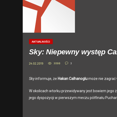
AKTUALNOŚCI
Sky: Niepewny występ Ca
3098
3
24.02.2019
Sky
informuje, że
Hakan Calhanoglu
może nie zagrać
W okolicach wtorku przewidywany jest bowiem jego 
jego dyspozycji w pierwszym meczu półfinału Puchar