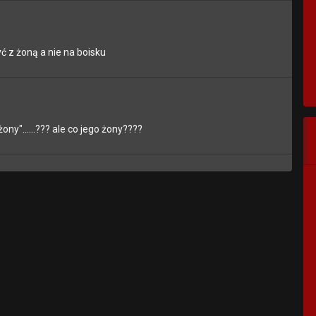
ć z żoną a nie na boisku
y"......??? ale co jego żony????