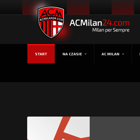
START
NA CZASIE
AC MILAN