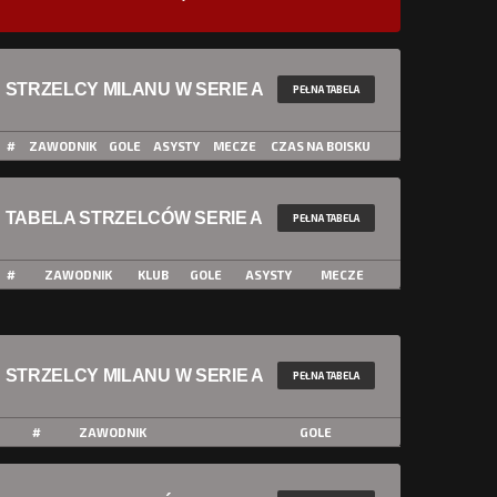
STRZELCY MILANU W SERIE A
PEŁNA TABELA
#
ZAWODNIK
GOLE
ASYSTY
MECZE
CZAS NA BOISKU
TABELA STRZELCÓW SERIE A
PEŁNA TABELA
#
ZAWODNIK
KLUB
GOLE
ASYSTY
MECZE
STRZELCY MILANU W SERIE A
PEŁNA TABELA
#
ZAWODNIK
GOLE