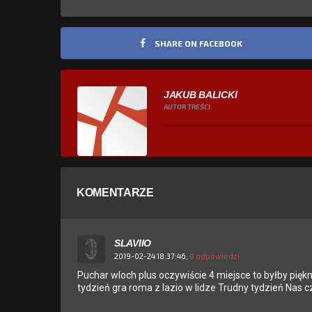
SHARE ON FACEBOOK
JAKUB BALICKI
AUTOR TREŚCI
KOMENTARZE
SLAVIIO
2019-02-24 18:37:46,
0 odpowiedzi
Puchar wloch plus oczywiście 4 miejsce to byłby pię
tydzień gra roma z lazio w lidze Trudny tydzień Nas 