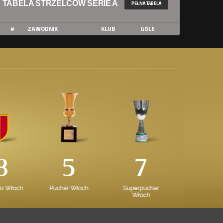
TABELA STRZELCÓW SERIE A
PEŁNA TABELA
#
ZAWODNIK
KLUB
GOLE