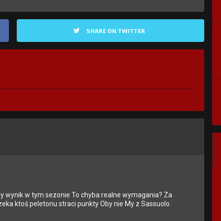
SHARE ON TWITTER
kny wynik w tym sezonie To chyba realne wymagania? Za
czeka ktoś peletonu straci punkty Oby nie My z Sassuolo