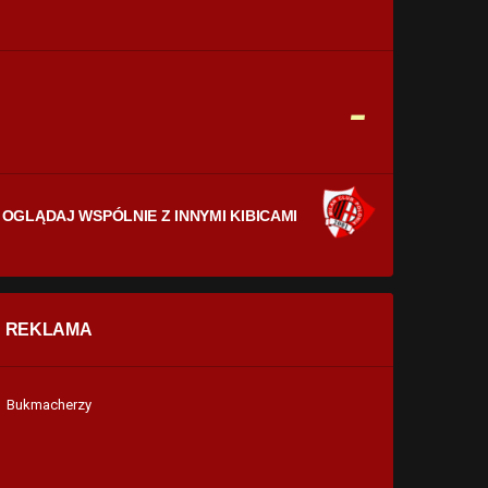
CELNE STRZAŁY
0
0
FAULE
-
0
0
OGLĄDAJ WSPÓLNIE Z INNYMI KIBICAMI
REKLAMA
Bukmacherzy