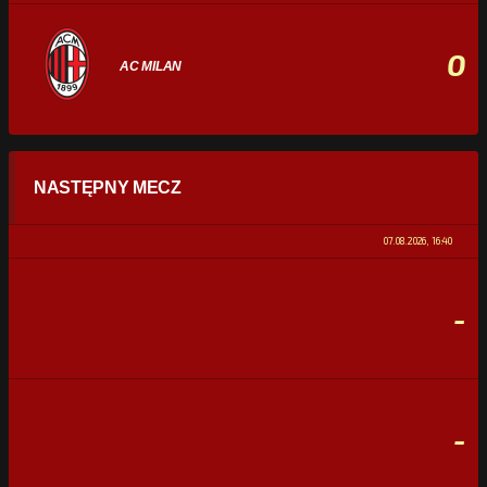
0
AC MILAN
STATYSTYKI
NASTĘPNY MECZ
POSIADANIE PIŁKI
0%
100%
07.08.2026, 16:40
STRZAŁY
0
0
-
CELNE STRZAŁY
0
0
FAULE
0
0
-