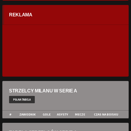
REKLAMA
STRZELCY MILANU W SERIE A
PEŁNA TABELA
#
ZAWODNIK
GOLE
ASYSTY
MECZE
CZAS NA BOISKU