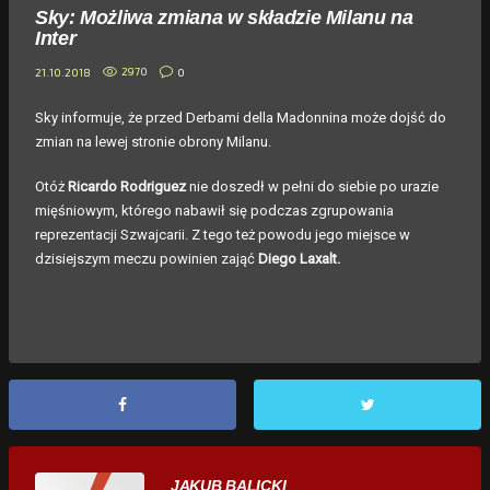
Sky: Możliwa zmiana w składzie Milanu na
Inter
2970
0
21.10.2018
Sky informuje, że przed Derbami della Madonnina może dojść do
zmian na lewej stronie obrony Milanu.
Otóż
Ricardo Rodriguez
nie doszedł w pełni do siebie po urazie
mięśniowym, którego nabawił się podczas zgrupowania
reprezentacji Szwajcarii. Z tego też powodu jego miejsce w
dzisiejszym meczu powinien zająć
Diego Laxalt.
JAKUB BALICKI