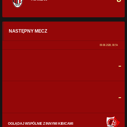
STATYSTYKI
NASTĘPNY MECZ
POSIADANIE PIŁKI
0%
100%
09.08.2026, 00:54
STRZAŁY
0
0
-
CELNE STRZAŁY
0
0
FAULE
0
0
-
OGLĄDAJ WSPÓLNIE Z INNYMI KIBICAMI