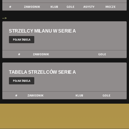
#
ZAWODNIK
KLUB
GOLE
ASYSTY
MECZE
-->
STRZELCY MILANU W SERIE A
PEŁNA TABELA
#
ZAWODNIK
GOLE
TABELA STRZELCÓW SERIE A
PEŁNA TABELA
#
ZAWODNIK
KLUB
GOLE