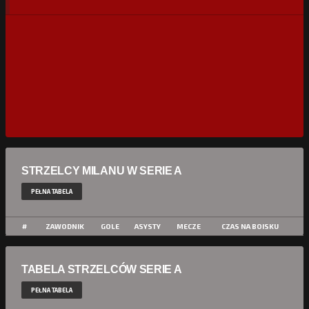
STRZELCY MILANU W SERIE A
PEŁNA TABELA
#
ZAWODNIK
GOLE
ASYSTY
MECZE
CZAS NA BOISKU
TABELA STRZELCÓW SERIE A
PEŁNA TABELA