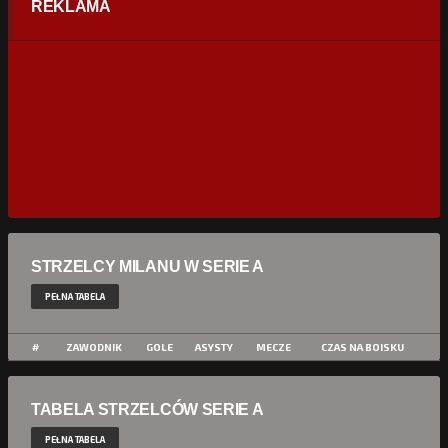
REKLAMA
STRZELCY MILANU W SERIE A
PEŁNA TABELA
#
ZAWODNIK
GOLE
ASYSTY
MECZE
CZAS NA BOISKU
TABELA STRZELCÓW SERIE A
PEŁNA TABELA