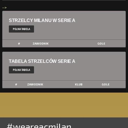
-->
STRZELCY MILANU W SERIE A
PEŁNA TABELA
#
ZAWODNIK
GOLE
TABELA STRZELCÓW SERIE A
PEŁNA TABELA
#
ZAWODNIK
KLUB
GOLE
#weareacmilan