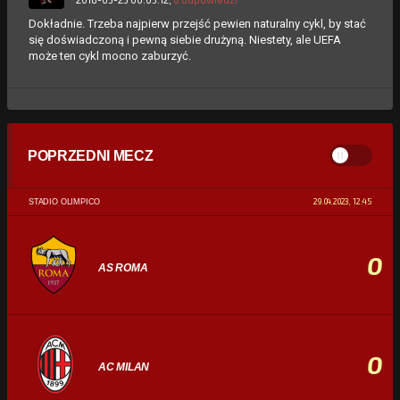
Dokładnie. Trzeba najpierw przejść pewien naturalny cykl, by stać
się doświadczoną i pewną siebie drużyną. Niestety, ale UEFA
może ten cykl mocno zaburzyć.
POPRZEDNI MECZ
29.04.2023, 12:45
STADIO OLIMPICO
0
AS ROMA
0
AC MILAN