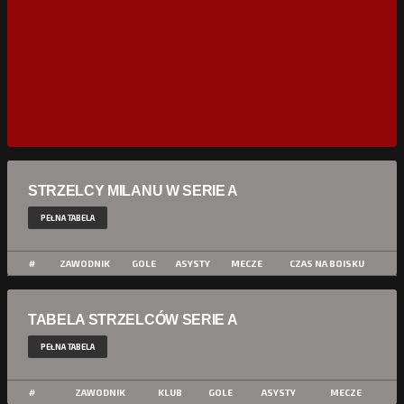
STRZELCY MILANU W SERIE A
PEŁNA TABELA
#
ZAWODNIK
GOLE
ASYSTY
MECZE
CZAS NA BOISKU
TABELA STRZELCÓW SERIE A
PEŁNA TABELA
#
ZAWODNIK
KLUB
GOLE
ASYSTY
MECZE