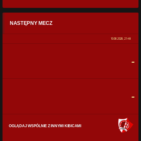
STATYSTYKI
NASTĘPNY MECZ
POSIADANIE PIŁKI
0%
100%
10.08.2026, 21:49
STRZAŁY
0
0
-
CELNE STRZAŁY
0
0
FAULE
0
0
-
OGLĄDAJ WSPÓLNIE Z INNYMI KIBICAMI