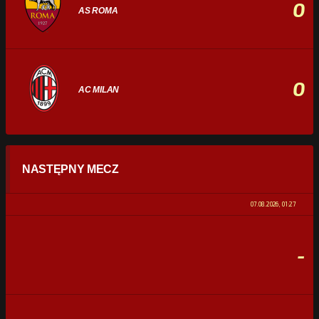
0
AS ROMA
0
AC MILAN
STATYSTYKI
NASTĘPNY MECZ
POSIADANIE PIŁKI
0%
100%
07.08.2026, 01:27
STRZAŁY
0
0
-
CELNE STRZAŁY
0
0
FAULE