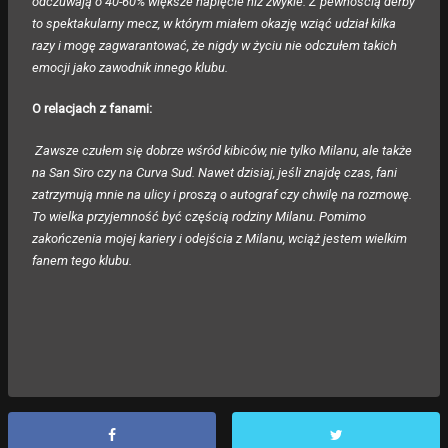
odczuwają o 40-60% większe napięcie niż zwykle. Z pewnością derby
to spektakularny mecz, w którym miałem okazję wziąć udział kilka
razy i mogę zagwarantować, że nigdy w życiu nie odczułem takich
emocji jako zawodnik innego klubu.
O relacjach z fanami:
Zawsze czułem się dobrze wśród kibiców, nie tylko Milanu, ale także
na San Siro czy na Curva Sud. Nawet dzisiaj, jeśli znajdę czas, fani
zatrzymują mnie na ulicy i proszą o autograf czy chwilę na rozmowę.
To wielka przyjemność być częścią rodziny Milanu. Pomimo
zakończenia mojej kariery i odejścia z Milanu, wciąż jestem wielkim
fanem tego klubu.