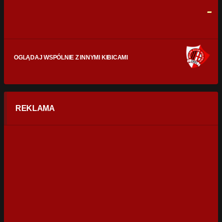
0
0
-
OGLĄDAJ WSPÓLNIE Z INNYMI KIBICAMI
REKLAMA