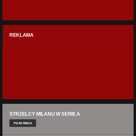
REKLAMA
STRZELCY MILANU W SERIE A
PEŁNA TABELA