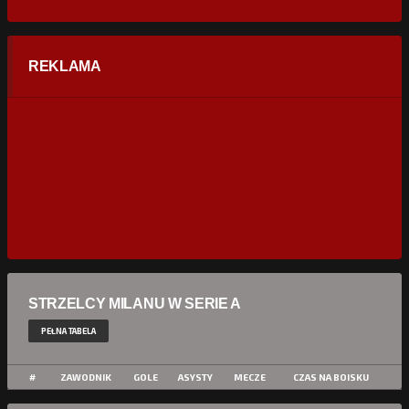
REKLAMA
STRZELCY MILANU W SERIE A
PEŁNA TABELA
#
ZAWODNIK
GOLE
ASYSTY
MECZE
CZAS NA BOISKU