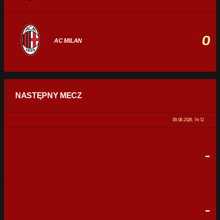
0
AC MILAN
STATYSTYKI
NASTĘPNY MECZ
POSIADANIE PIŁKI
0%
100%
09.08.2026, 14:12
STRZAŁY
0
0
-
CELNE STRZAŁY
0
0
FAULE
0
0
-