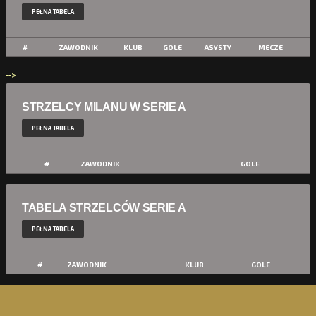
PEŁNA TABELA
#
ZAWODNIK
KLUB
GOLE
ASYSTY
MECZE
-->
STRZELCY MILANU W SERIE A
PEŁNA TABELA
#
ZAWODNIK
GOLE
TABELA STRZELCÓW SERIE A
PEŁNA TABELA
#
ZAWODNIK
KLUB
GOLE