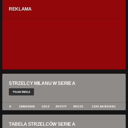
REKLAMA
STRZELCY MILANU W SERIE A
PEŁNA TABELA
#
ZAWODNIK
GOLE
ASYSTY
MECZE
CZAS NA BOISKU
TABELA STRZELCÓW SERIE A