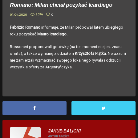
Romano: Milan chciał pozykać Icardiego
2674
0
01.04.2020
Fabrizio Romano
informuje, że Milan próbował latem ubiegłego
roku pozyskać
Mauro Icardiego.
Rossoneri proponowali gotówkę (na ten moment nie jest znana
oferta), a także wymianę z udziałem
Krzysztofa Piątka
. Nerazzurri
nie zamierzali wzmacniać swojego lokalnego rywala i odrzucili
wszystkie oferty za Argentyńczyka.
JAKUB BALICKI
AUTOR TREŚCI