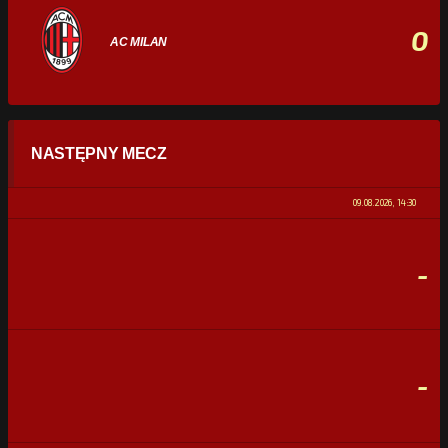
0
AC MILAN
STATYSTYKI
NASTĘPNY MECZ
POSIADANIE PIŁKI
0%
100%
09.08.2026, 14:30
STRZAŁY
0
0
-
CELNE STRZAŁY
0
0
FAULE
0
0
-