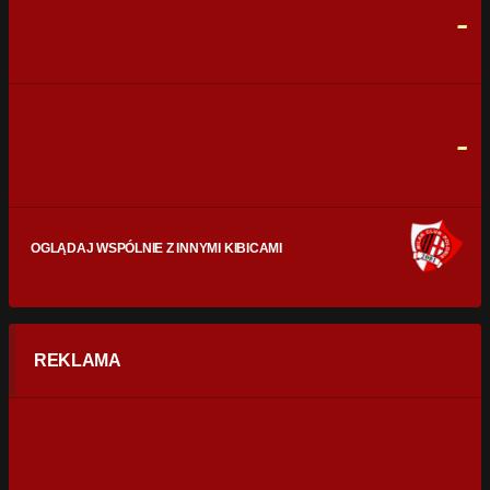
-
CELNE STRZAŁY
0
0
FAULE
0
0
-
OGLĄDAJ WSPÓLNIE Z INNYMI KIBICAMI
REKLAMA