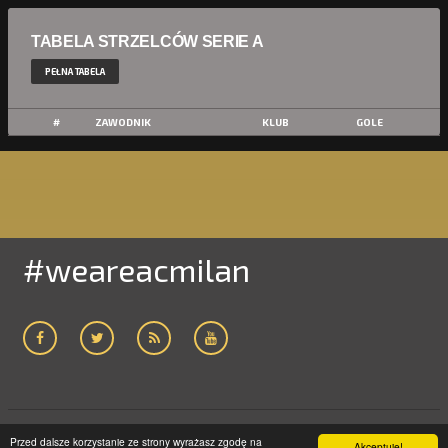
TABELA STRZELCÓW SERIE A
PEŁNA TABELA
#
ZAWODNIK
KLUB
GOLE
#weareacmilan
Przed dalsze korzystanie ze strony wyrażasz zgodę na
ACMILAN24.COM
2005-2019 | WSZELKIE PRAWA ZASTRZEŻONE
Akceptuję!