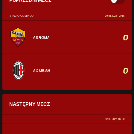
POPRZEDNI MECZ
29.04.2023, 12:45
STADIO OLIMPICO
0
AS ROMA
0
AC MILAN
STATYSTYKI
NASTĘPNY MECZ
POSIADANIE PIŁKI
0%
100%
06.08.2026, 07:40
STRZAŁY
0
0