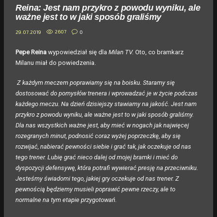
Reina: Jest nam przykro z powodu wyniku, ale
ważne jest to w jaki sposób graliśmy
2607
0
29.07.2019
Pepe Reina
wypowiedział się dla
Milan TV.
Oto, co bramkarz
Milanu miał do powiedzenia.
Z każdym meczem poprawiamy się na boisku. Staramy się
dostosować do pomysłów trenera i wprowadzać je w życie podczas
każdego meczu. Na dzień dzisiejszy stawiamy na jakość. Jest nam
przykro z powodu wyniku, ale ważne jest to w jaki sposób graliśmy.
Dla nas wszystkich ważne jest, aby mieć w nogach jak najwięcej
rozegranych minut, podnosić coraz wyżej poprzeczkę, aby się
rozwijać, nabierać pewności siebie i grać tak, jak oczekuje od nas
tego trener. Lubię grać nieco dalej od mojej bramki i mieć do
dyspozycji defensywę, która potrafi wywierać presję na przeciwniku.
Jesteśmy świadomi tego, jakiej gry oczekuje od nas trener. Z
pewnością będziemy musieli poprawić pewne rzeczy, ale to
normalne na tym etapie przygotowań.