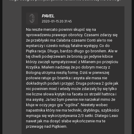
PAVEL
2020-01-15 20:31:45
Na reszte mercato powinni skupić się na
sprowadzeniu prawego obrońcy. Czasami zdarzy się
że przebłyski ma Calabria czasami Conti ale to nie
wystarczy i czesto notują fatalne występy. Co do
Piątka racja. Długo, bardzo długo go broniłem. Ale w
tej chwili podejrzewam że bronią go jedynie kibice
którzy zaczęli sympatyzować z Milanem po przejściu
Krzyśka. Miałem nadzieję że po dobrym meczy z
Bologną utrzyma niezłą formę. Dziś w pierwszej
połowie ratuje go bramka i asysta ale masa nie
dokładnych podań i przyjęć. Druga połowa 2 gole jak
nic powinien mieć i wtedy może zdarzały by się tylko
nie liczne słowa krytyki na faceta co strzelił hattrica i
ma asystę. Ja tez bym pewnie nie narzekał mimo że
kłuje w oczy jego gra "ogólna". Niestety wobec
napastnika który nie ma techniki, dryblingu, szybkości
wymaga się wykorzystywania 2/3 setki. Dlatego Leao
nawet jak ma dosyć słabe wykończenie ma te
przewagę nad Piątkiem.