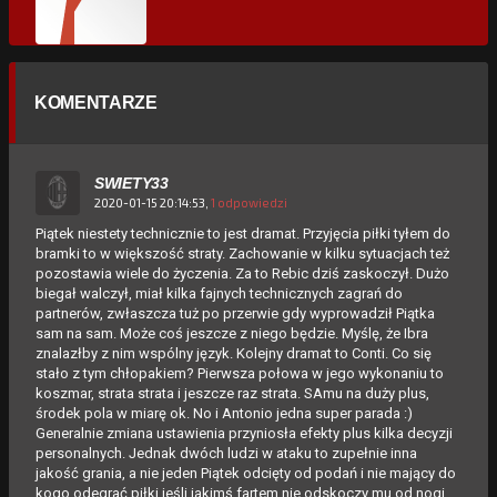
KOMENTARZE
SWIETY33
2020-01-15 20:14:53,
1 odpowiedzi
Piątek niestety technicznie to jest dramat. Przyjęcia piłki tyłem do
bramki to w większość straty. Zachowanie w kilku sytuacjach też
pozostawia wiele do życzenia. Za to Rebic dziś zaskoczył. Dużo
biegał walczył, miał kilka fajnych technicznych zagrań do
partnerów, zwłaszcza tuż po przerwie gdy wyprowadził Piątka
sam na sam. Może coś jeszcze z niego będzie. Myślę, że Ibra
znalazłby z nim wspólny język. Kolejny dramat to Conti. Co się
stało z tym chłopakiem? Pierwsza połowa w jego wykonaniu to
koszmar, strata strata i jeszcze raz strata. SAmu na duży plus,
środek pola w miarę ok. No i Antonio jedna super parada :)
Generalnie zmiana ustawienia przyniosła efekty plus kilka decyzji
personalnych. Jednak dwóch ludzi w ataku to zupełnie inna
jakość grania, a nie jeden Piątek odcięty od podań i nie mający do
kogo odegrać piłki jeśli jakimś fartem nie odskoczy mu od nogi.