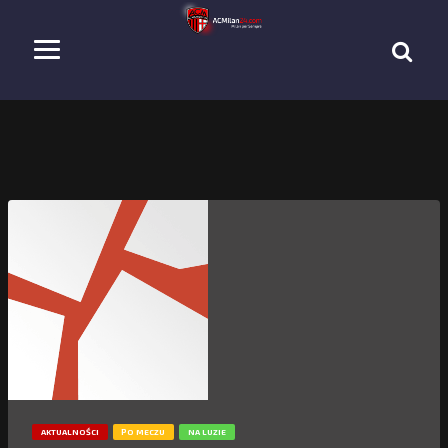
AKTUALNOŚCI
PO MECZU
NA LUZIE