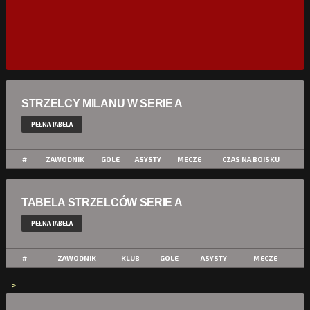
STRZELCY MILANU W SERIE A
PEŁNA TABELA
#
ZAWODNIK
GOLE
ASYSTY
MECZE
CZAS NA BOISKU
TABELA STRZELCÓW SERIE A
PEŁNA TABELA
#
ZAWODNIK
KLUB
GOLE
ASYSTY
MECZE
-->