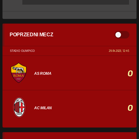
POPRZEDNI MECZ
29.04.2023, 12:45
STADIO OLIMPICO
0
AS ROMA
0
AC MILAN
STATYSTYKI