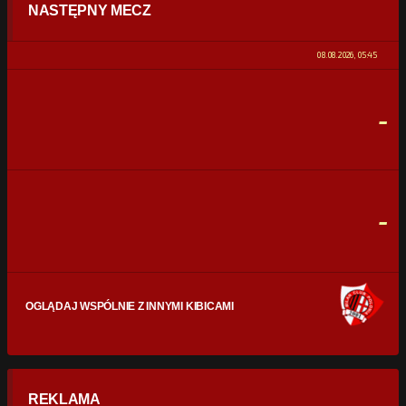
NASTĘPNY MECZ
POSIADANIE PIŁKI
0%
100%
08.08.2026, 05:45
STRZAŁY
0
0
-
CELNE STRZAŁY
0
0
FAULE
0
0
-
OGLĄDAJ WSPÓLNIE Z INNYMI KIBICAMI
REKLAMA