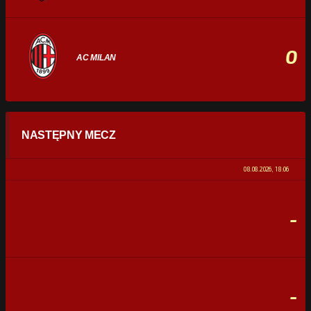
0
AC MILAN
STATYSTYKI
NASTĘPNY MECZ
POSIADANIE PIŁKI
0%
100%
08.08.2026, 18:06
STRZAŁY
0
0
-
CELNE STRZAŁY
0
0
FAULE
0
0
-