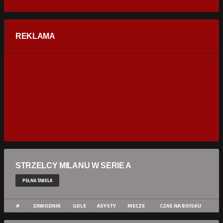
REKLAMA
STRZELCY MILANU W SERIE A
PEŁNA TABELA
#
ZAWODNIK
GOLE
ASYSTY
MECZE
CZAS NA BOISKU