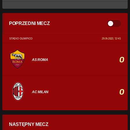
POPRZEDNI MECZ
29.04.2023, 12:45
STADIO OLIMPICO
0
AS ROMA
0
AC MILAN
STATYSTYKI
NASTĘPNY MECZ
POSIADANIE PIŁKI