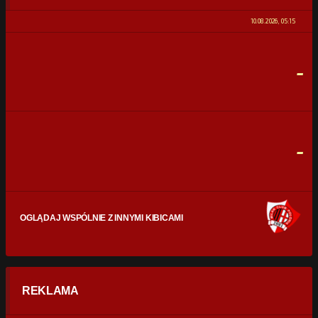
0%
100%
10.08.2026, 05:15
STRZAŁY
0
0
-
CELNE STRZAŁY
0
0
FAULE
0
0
-
OGLĄDAJ WSPÓLNIE Z INNYMI KIBICAMI
REKLAMA