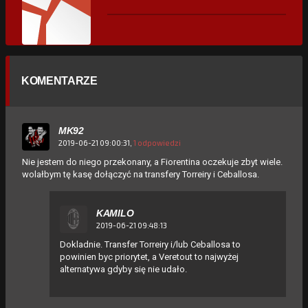
KOMENTARZE
MK92
2019-06-21 09:00:31,
1 odpowiedzi
Nie jestem do niego przekonany, a Fiorentina oczekuje zbyt wiele.
wolałbym tę kasę dołączyć na transfery Torreiry i Ceballosa.
KAMILO
2019-06-21 09:48:13
Dokladnie. Transfer Torreiry i/lub Ceballosa to
powinien byc priorytet, a Veretout to najwyżej
alternatywa gdyby się nie udało.