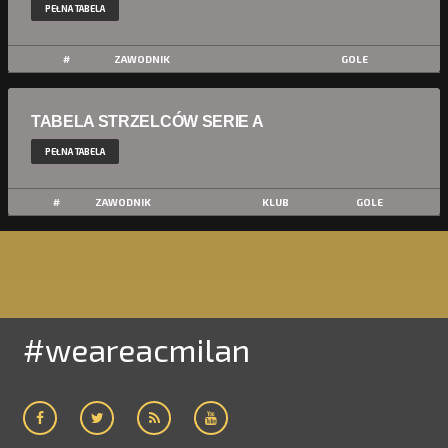
PEŁNA TABELA
#
ZAWODNIK
GOLE
TABELA STRZELCÓW SERIE A
PEŁNA TABELA
#
ZAWODNIK
KLUB
GOLE
#weareacmilan