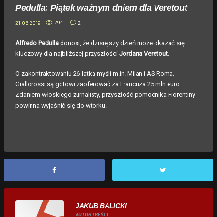
Pedulla: Piątek ważnym dniem dla Veretout
2941
2
21.06.2019
Alfredo Pedulla
donosi, że dzisiejszy dzień może okazać się
kluczowy dla najbliższej przyszłości
Jordana Veretout.
O zakontraktowaniu 26-latka myśli m.in. Milan i AS Roma.
Giallorossi są gotowi zaoferować za Francuza 25 mln euro.
Zdaniem włoskiego żurnalisty, przyszłość pomocnika Fiorentiny
powinna wyjaśnić się do wtorku.
JAKUB BALICKI
AUTOR TREŚCI