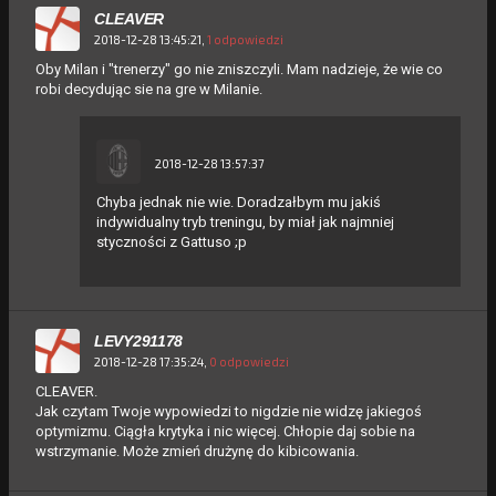
CLEAVER
2018-12-28 13:45:21,
1 odpowiedzi
Oby Milan i "trenerzy" go nie zniszczyli. Mam nadzieje, że wie co
robi decydując sie na gre w Milanie.
2018-12-28 13:57:37
Chyba jednak nie wie. Doradzałbym mu jakiś
indywidualny tryb treningu, by miał jak najmniej
styczności z Gattuso ;p
LEVY291178
2018-12-28 17:35:24,
0 odpowiedzi
CLEAVER.
Jak czytam Twoje wypowiedzi to nigdzie nie widzę jakiegoś
optymizmu. Ciągła krytyka i nic więcej. Chłopie daj sobie na
wstrzymanie. Może zmień drużynę do kibicowania.