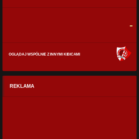
0
0
FAULE
0
0
-
OGLĄDAJ WSPÓLNIE Z INNYMI KIBICAMI
REKLAMA