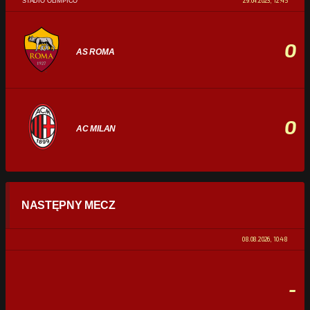
29.04.2023, 12:45
STADIO OLIMPICO
0
AS ROMA
0
AC MILAN
STATYSTYKI
NASTĘPNY MECZ
POSIADANIE PIŁKI
0%
100%
08.08.2026, 10:48
STRZAŁY
0
0
-
CELNE STRZAŁY