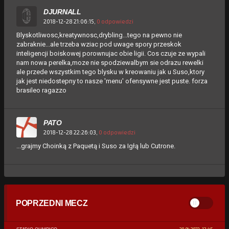
DJURNALL
2018-12-28 21:06:15,
0 odpowiedzi
Blyskotliwosc,kreatywnosc,drybling...tego na pewno nie
zabraknie...ale trzeba wziac pod uwage spory przeskok
inteligencji boiskowej porownujac obie ligii. Cos czuje ze wypali
nam nowa perelka,moze nie spodziewalbym sie odrazu rewelki
ale przede wszystkim tego blysku w kreowaniu jak u Suso,ktory
jak jest niedostepny to nasze 'menu' ofensywne jest puste. forza
brasileo ragazzo
PATO
2018-12-28 22:26:03,
0 odpowiedzi
...grajmy Choinką z Paquetą i Suso za Igłą lub Cutrone.
POPRZEDNI MECZ