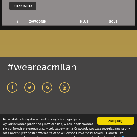
PEŁNA TABELA
#
ZAWODNIK
KLUB
GOLE
#weareacmilan
Przed dalsze korzystanie ze strony wyrażasz zgodę na
Akceptuję!
ACMILAN24.COM
2005-2019 | WSZELKIE PRAWA ZASTRZEŻONE
wykorzystywanie przez nas plików cookies, w celu dostosowania
STRONA GŁÓWNA
POLITYKA PRYWATNOŚCI
KONTAKT
się do Twoich preferencji oraz w celu zapewnienia Ci wygody podczas przeglądania strony
oraz akceptujesz postanowienia zawarte w Polityce Prywatności serwisu. Pamiętaj, że
LICEUM GNIEZNO