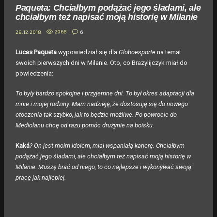
Paqueta: Chciałbym podążać jego śladami, ale
chciałbym też napisać moją historię w Milanie
2968
6
28.12.2018
Lucas Paqueta
wypowiedział się dla
Globoesporte
na temat
swoich pierwszych dni w Milanie. Oto, co Brazylijczyk miał do
powiedzenia:
To były bardzo spokojne i przyjemne dni. To był okres adaptacji dla
mnie i mojej rodziny. Mam nadzieję, że dostosuję się do nowego
otoczenia tak szybko, jak to będzie możliwe. Po powrocie do
Mediolanu chcę od razu pomóc drużynie na boisku.
Kaká
? On jest moim idolem, miał wspaniałą karierę. Chciałbym
podążać jego śladami, ale chciałbym też napisać moją historię w
Milanie. Muszę brać od niego, to co najlepsze i wykonywać swoją
pracę jak najlepiej.