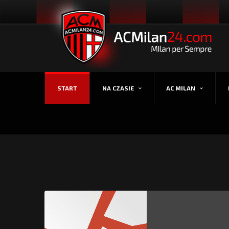
START
NA CZASIE
AC MILAN