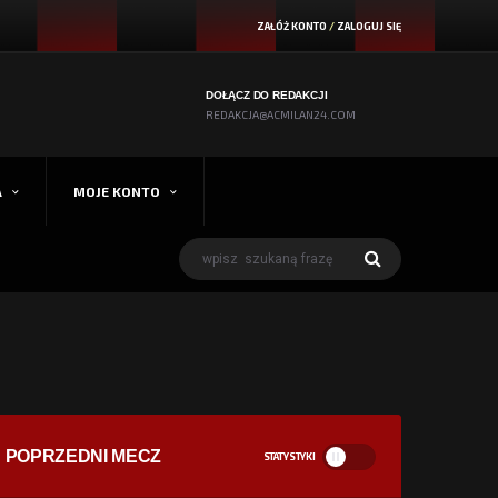
ZAŁÓŻ KONTO
/
ZALOGUJ SIĘ
DOŁĄCZ DO REDAKCJI
REDAKCJA@ACMILAN24.COM
A
MOJE KONTO
POPRZEDNI MECZ
STATYSTYKI