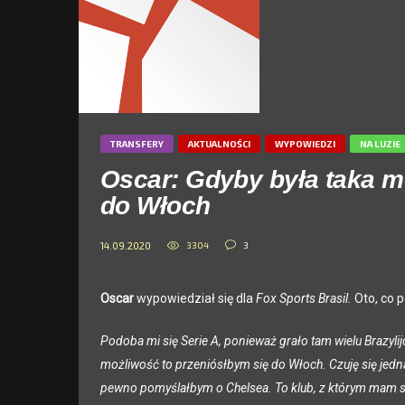
TRANSFERY
AKTUALNOŚCI
WYPOWIEDZI
NA LUZIE
Oscar: Gdyby była taka m
do Włoch
3304
3
14.09.2020
Oscar
wypowiedział się dla
Fox Sports Brasil.
Oto, co 
Podoba mi się Serie A, ponieważ grało tam wielu Brazylij
możliwość to przeniósłbym się do Włoch. Czuję się jedn
pewno pomyślałbym o Chelsea. To klub, z którym mam sz