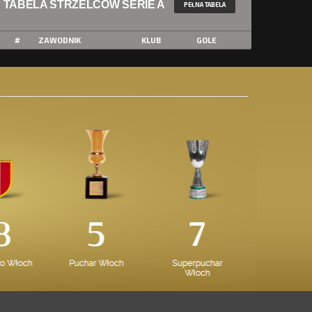
TABELA STRZELCÓW SERIE A
PEŁNA TABELA
#
ZAWODNIK
KLUB
GOLE