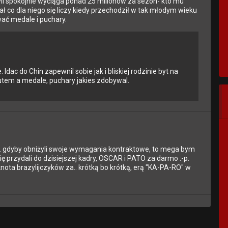
i spokojnie wyciąga ponad 25 milionów za sezon- kto mu
ł co dla niego się liczy kiedy przechodził w tak młodym wieku
wać medale i puchary.
ac do Chin zapewnil sobie jak i bliskiej rodzinie byt na
rutem a medale, puchary jakies zdobywal.
nu... gdyby obniżyli swoje wymagania kontraktowe, to mega bym
 się przydali do dzisiejszej kadry, OSCAR i PATO za darmo :-p.
knota brazylijczyków za.. krótką bo krótką, erą "KA-PA-RO" w