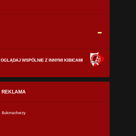
CELNE STRZAŁY
0
0
FAULE
-
0
0
OGLĄDAJ WSPÓLNIE Z INNYMI KIBICAMI
REKLAMA
Bukmacherzy