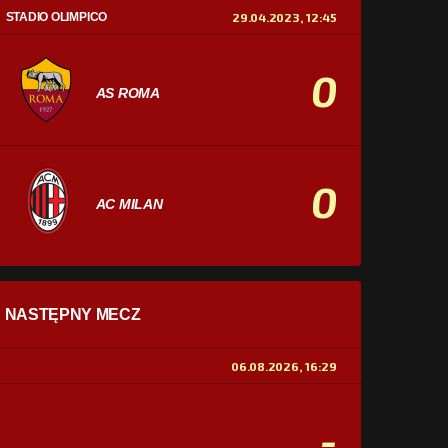
STADIO OLIMPICO
29.04.2023, 12:45
0
AS ROMA
0
AC MILAN
STATYSTYKI
NASTĘPNY MECZ
POSIADANIE PIŁKI
0%
100%
06.08.2026, 16:29
STRZAŁY
0
0
-