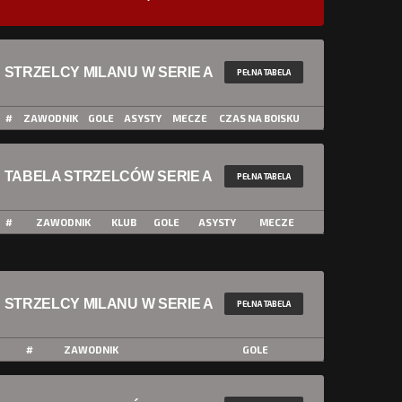
STRZELCY MILANU W SERIE A
PEŁNA TABELA
#
ZAWODNIK
GOLE
ASYSTY
MECZE
CZAS NA BOISKU
TABELA STRZELCÓW SERIE A
PEŁNA TABELA
#
ZAWODNIK
KLUB
GOLE
ASYSTY
MECZE
STRZELCY MILANU W SERIE A
PEŁNA TABELA
#
ZAWODNIK
GOLE