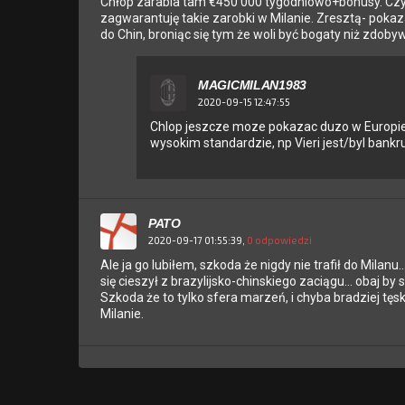
Chłop zarabia tam €450 000 tygodniowo+bonusy. Czyl
zagwarantuję takie zarobki w Milanie. Zresztą- pokaza
do Chin, broniąc się tym że woli być bogaty niż zdoby
MAGICMILAN1983
2020-09-15 12:47:55
Chlop jeszcze moze pokazac duzo w Europie. Id
wysokim standardzie, np Vieri jest/byl bank
PATO
2020-09-17 01:55:39,
0 odpowiedzi
Ale ja go lubiłem, szkoda że nigdy nie trafił do Mila
się cieszył z brazylijsko-chinskiego zaciągu... obaj by
Szkoda że to tylko sfera marzeń, i chyba bradziej tęs
Milanie.