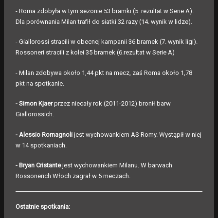
- Roma zdobyła w tym sezonie 53 bramki (5. rezultat w Serie A).
Dla porównania Milan trafił do siatki 32 razy (14. wynik w lidze).
- Giallorossi stracili w obecnej kampanii 36 bramek (7. wynik ligi).
Rossoneri stracili z kolei 35 bramek (6.rezultat w Serie A)
- Milan zdobywa około 1,44 pkt na mecz, zaś Roma około 1,78
pkt na spotkanie.
- Simon Kjaer
przez niecały rok (2011-2012) bronił barw
Giallorossich.
- Alessio Romagnoli
jest wychowankiem AS Romy. Wystąpił w niej
w 14 spotkaniach.
- Bryan Cristante
jest wychowankiem Milanu. W barwach
Rossonerich Włoch zagrał w 5 meczach.
Ostatnie spotkania: