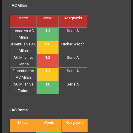
-
AC Milan
:
Mecz
Wynik
Rozgrywki
Lecce vs AC
1:4
Serie A
Milan
Juventus vs AC
0:0
Puchar Włoch
Milan
AC Milan vs
1:2
Serie A
Genoa
Fiorentina vs
1:1
Serie A
AC Milan
AC Milan vs
1:0
Serie A
Torino
- AS Roma:
Mecz
Wynik
Rozgrywki