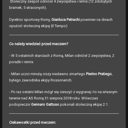
Stołeczny zespół odniósł 4 zwycięstwa i remis (12 zdobytych
bramek, 5 straconych).
Dyrektor sportowy Romy,
Gianluca Petrachi
powinien na dniach
opuścić stołeczną ekipę (Il Tempo)
Co należy wiedzieć przed meczem?
- W 5 ostatnich starciach z Romą, Milan odniósł 2 zwycięstwa, 2
porażki i remis.
- Milan uczci minutą ciszy niedawno zmarłego
Pierino Pratiego
,
byłego zawodnika ekipy Rossonerich.
- Po raz ostatni Milan mógł się cieszyć z wygranej i to na własnym
terenie nad AS Romą 31 sierpnia 2018 roku. Wówczas
podopieczni
Gennaro Gattuso
pokonali stołeczną ekipę 2:1.
Ciekawostki przed meczem: