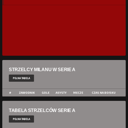
STRZELCY MILANU W SERIE A
PEŁNA TABELA
#
ZAWODNIK
GOLE
ASYSTY
MECZE
CZAS NA BOISKU
TABELA STRZELCÓW SERIE A
PEŁNA TABELA