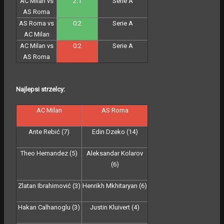
AC Milan vs
2:1
Serie A
AS Roma
AS Roma vs
0:2
Serie A
AC Milan
AC Milan vs
0:2
Serie A
AS Roma
Najlepsi strzelcy:
AC Milan
AS Roma
Ante Rebić (7)
Edin Dzeko (14)
Theo Hernandez (5)
Aleksandar Kolarov
(6)
Zlatan Ibrahimović (3)
Henrikh Mkhitaryan (6)
Hakan Calhanoglu (3)
Justin Kluivert (4)