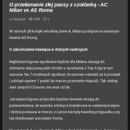
O przełamanie złej passy z czołówką - AC
Milan vs AS Roma
2561
1
27.06.2020
W ramach 28 kolejki włoskiej Serie A, Milan podejmie na własnym
terenie AS Romę.
O zakończenie miesiąca w dobrych nastrojach:
Najbliższe ligowe spotkanie będzie dla Milanu okazją do
złamania złej passy jeśli chodzi o spotkania z Top 6 ligi w tym
sezonie. Na 7 możliwych spotkań, Rossoneri odnieśli aż 6 porażek
i zdobyli raptem 1 punkt (w meczu przeciwko Napoli). Tak słabej
serii zespół Il Diavolo nie miał od lat.
Jutrzejsza ligowa potyczka będzie również okazją do
potwierdzenia, że wysoka zdobycz bramkowa w ostatniej kolejce
i dobra postawa w meczu z Lecce nie były kwestią przypadku czy
też chwilowym wzrostem formy.