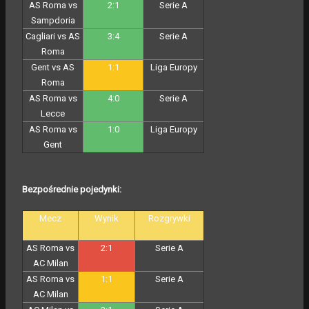
AS Roma vs
2:1
Serie A
Sampdoria
Cagliari vs AS
3:4
Serie A
Roma
Gent vs AS
1:1
Liga Europy
Roma
AS Roma vs
4:0
Serie A
Lecce
AS Roma vs
1:0
Liga Europy
Gent
Bezpośrednie pojedynki:
Mecz
Wynik
Rozgrywki
AS Roma vs
2:1
Serie A
AC Milan
AS Roma vs
1:1
Serie A
AC Milan