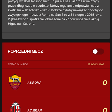
pozycji w tabeli Rossonerich. To już nie są Giallorossi walczący
przez długi czas o scudetto, którzy regularnie odprawiali nas z
kwitkiem w latach 2012-2017. Dobrze byłoby nawiązać choćby do
zwycięskiego meczu z Romą na San Siro z 31 sierpnia 2018 roku.
Piękne było to spotkanie, okraszone na końcu wspaniałą akcją
Higuaina i Cutrone.
POPRZEDNI MECZ
29.04.2023, 12:45
STADIO OLIMPICO
0
AS ROMA
0
AC MILAN