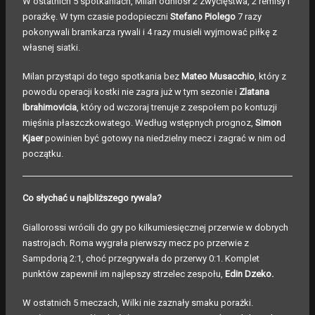
W ostatnich 5 spotkaniach, Milan odniósł 2 zwycięstwa, 2 remisy i
porażkę. W tym czasie podopieczni
Stefano Piolego
7 razy
pokonywali bramkarza rywali i 4 razy musieli wyjmować piłkę z
własnej siatki.
Milan przystąpi do tego spotkania bez
Mateo Musacchio
, który z
powodu operacji kostki nie zagra już w tym sezonie i
Zlatana
Ibrahimovicia
, który od wczoraj trenuje z zespołem po kontuzji
mięśnia płaszczkowatego. Według wstępnych prognoz,
Simon
Kjaer
powinien być gotowy na niedzielny mecz i zagrać w nim od
początku.
Co słychać u najbliższego rywala?
Giallorossi wrócili do gry po kilkumiesięcznej przerwie w dobrych
nastrojach. Roma wygrała pierwszy mecz po przerwie z
Sampdorią 2:1, choć przegrywała do przerwy 0:1. Komplet
punktów zapewnił im najlepszy strzelec zespołu,
Edin Dzeko.
W ostatnich 5 meczach, Wilki nie zaznały smaku porażki.