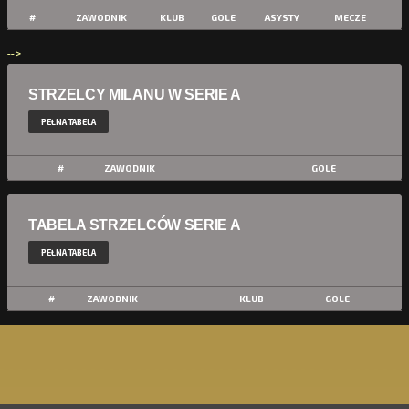
#
ZAWODNIK
KLUB
GOLE
ASYSTY
MECZE
-->
STRZELCY MILANU W SERIE A
PEŁNA TABELA
#
ZAWODNIK
GOLE
TABELA STRZELCÓW SERIE A
PEŁNA TABELA
#
ZAWODNIK
KLUB
GOLE