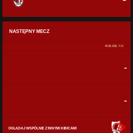
STATYSTYKI
NASTĘPNY MECZ
POSIADANIE PIŁKI
0%
100%
09.08.2026, 11:31
STRZAŁY
0
0
-
CELNE STRZAŁY
0
0
FAULE
0
0
-
OGLĄDAJ WSPÓLNIE Z INNYMI KIBICAMI