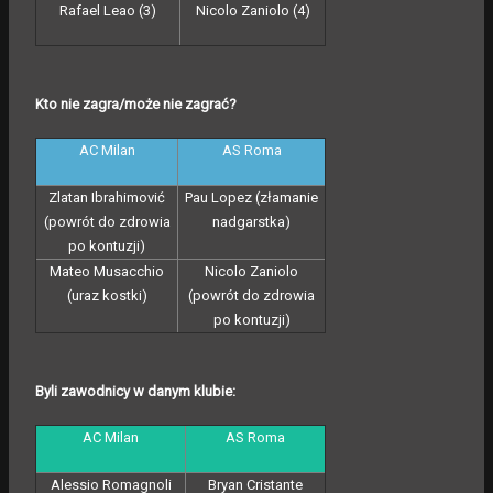
Rafael Leao (3)
Nicolo Zaniolo (4)
Kto nie zagra/może nie zagrać?
AC Milan
AS Roma
Zlatan Ibrahimović
Pau Lopez (złamanie
(powrót do zdrowia
nadgarstka)
po kontuzji)
Mateo Musacchio
Nicolo Zaniolo
(uraz kostki)
(powrót do zdrowia
po kontuzji)
Byli zawodnicy w danym klubie:
AC Milan
AS Roma
Alessio Romagnoli
Bryan Cristante