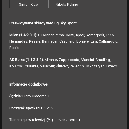
Simon Kjaer
Nikola Kalinić
Przewidywane składy według Sky Sport:
Milan (1-4-2-3-1):
G.Donnarumma; Conti, Kjaer, Romagnoli, Theo
Hernandez; Kessie, Bennacer; Castillejo, Bonaventura, Calhanoglu;
Rebić
AS Roma (1-4-2-3-1):
Mirante; Zappacosta, Mancini, Smalling,
Kolarov; Cristante, Veretout; Kluivert, Pellegrini, Mkhitaryan; Dzeko
Informacje dodatkowe:
Sędzia
: Piero Giacomelli
Początek spotkania
: 17:15
Transmisja w telewizji (PL):
Eleven Sports 1