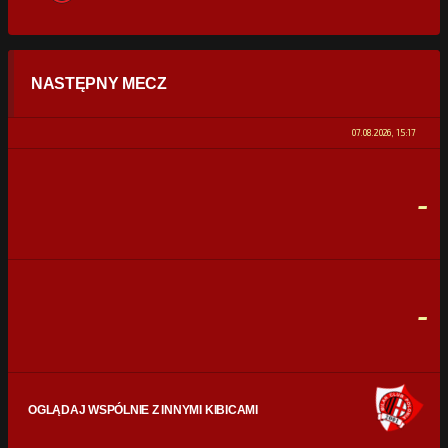
STATYSTYKI
NASTĘPNY MECZ
POSIADANIE PIŁKI
0%
100%
07.08.2026, 15:17
STRZAŁY
0
0
-
CELNE STRZAŁY
0
0
FAULE
0
0
-
OGLĄDAJ WSPÓLNIE Z INNYMI KIBICAMI