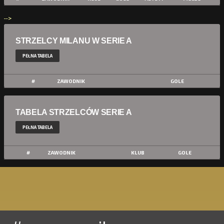
-->
STRZELCY MILANU W SERIE A
PEŁNA TABELA
#
ZAWODNIK
GOLE
TABELA STRZELCÓW SERIE A
PEŁNA TABELA
#
ZAWODNIK
KLUB
GOLE