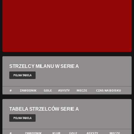
STRZELCY MILANU W SERIE A
PEŁNA TABELA
#
ZAWODNIK
GOLE
ASYSTY
MECZE
CZAS NA BOISKU
TABELA STRZELCÓW SERIE A
PEŁNA TABELA
#
ZAWODNIK
KLUB
GOLE
ASYSTY
MECZE