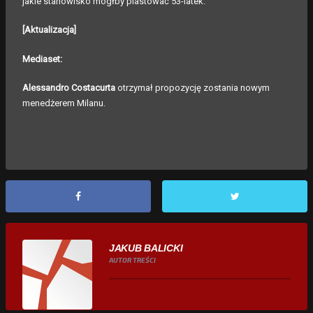
jakie stanowisko mógłby piastować 53-latek.
[Aktualizacja]
Mediaset:
Alessandro Costacurta
otrzymał propozycję zostania nowym
menedżerem Milanu.
JAKUB BALICKI
AUTOR TREŚCI