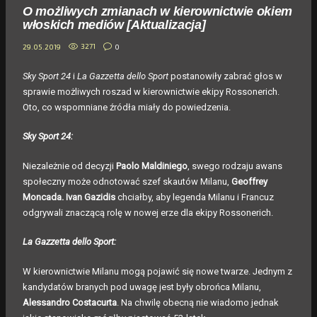
O możliwych zmianach w kierownictwie okiem
włoskich mediów [Aktualizacja]
3271
0
29.05.2019
Sky Sport 24
i
La Gazzetta dello Sport
postanowiły zabrać głos w
sprawie możliwych roszad w kierownictwie ekipy Rossonerich.
Oto, co wspomniane źródła miały do powiedzenia.
Sky Sport 24:
Niezależnie od decyzji
Paolo Maldiniego
, swego rodzaju awans
społeczny może odnotować szef skautów Milanu,
Geoffrey
Moncada. Ivan Gazidis
chciałby, aby legenda Milanu i Francuz
odgrywali znaczącą rolę w nowej erze dla ekipy Rossonerich.
La Gazzetta dello Sport:
W kierownictwie Milanu mogą pojawić się nowe twarze. Jednym z
kandydatów branych pod uwagę jest były obrońca Milanu,
Alessandro Costacurta
. Na chwilę obecną nie wiadomo jednak