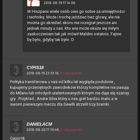
2018-08-19 17:14:06
W Hiszpanii wiele osób ceni go sobie za umiejętności
i technikę. Może i trochę jeździec bez głowy, ale nie
można go skreślać skoro nie rozegrał jeszcze ani
jednak minuty u nas. Kto wie może okaże się miłym
zaskoczeniem tak jak mówił Maldini ostatnio. Fajnie
by było, gdyby tak było :D
CYPIS18
2018-08-19 23:33:10,
0 odpowiedzi
Polityka transferowa u nas od kilku lat wygląda podobnie ,
kupujemy przeciętnych zawodników którzy kompletnie nie pasują
do Milanu lub młodych utalentowanych którym nie daje się szansy
gry . Przykład , Andre Silva który u nas grał bardzo mało a w
swoim pierwszym meczu dla Sewilli strzelił trzy bramki .
DANIELACM
2018-08-20 17:19:49,
0 odpowiedzi
Cypis18