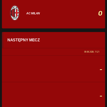
0
AC MILAN
STATYSTYKI
NASTĘPNY MECZ
POSIADANIE PIŁKI
0%
100%
09.08.2026, 11:21
STRZAŁY
0
0
-
CELNE STRZAŁY
0
0
FAULE
0
0
-