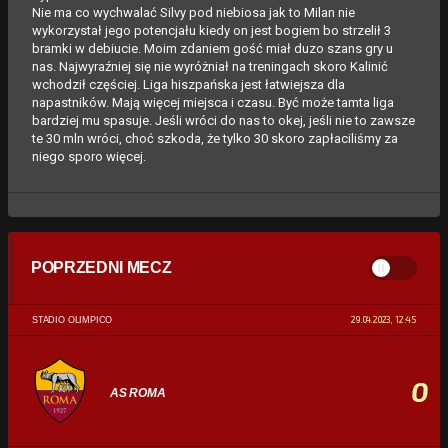
Nie ma co wychwalać Silvy pod niebiosa jak to Milan nie
wykorzystał jego potencjału kiedy on jest bogiem bo strzelił 3
bramki w debiucie. Moim zdaniem gość miał duzo szans gry u
nas. Najwyraźniej się nie wyróżniał na treningach skoro Kalinić
wchodził częściej. Liga hiszpańska jest łatwiejsza dla
napastników. Mają więcej miejsca i czasu. Być może tamta liga
bardziej mu spasuje. Jeśli wróci do nas to okej, jeśli nie to zawsze
te 30 mln wróci, choć szkoda, że tylko 30 skoro zapłaciliśmy za
niego sporo więcej.
POPRZEDNI MECZ
29.04.2023, 12:45
STADIO OLIMPICO
0
AS ROMA