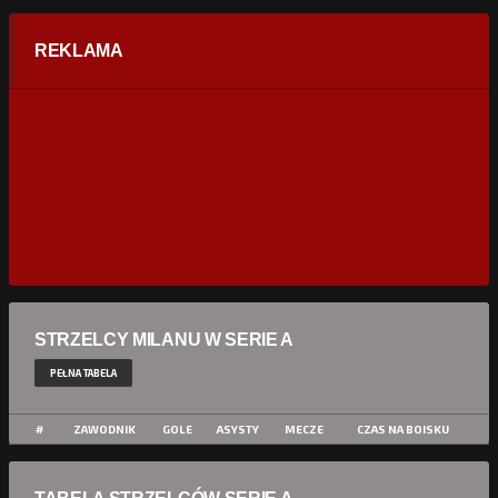
REKLAMA
STRZELCY MILANU W SERIE A
PEŁNA TABELA
#
ZAWODNIK
GOLE
ASYSTY
MECZE
CZAS NA BOISKU