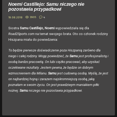
Noemi Castillejo: Samu niczego nie
pozostawia przypadkowi
3905
4
19.08.2018
Siostra
Samu Castillejo, Noemi
wypowiedziała się dla
Road2Sports.com
na temat swojego brata. Oto co członek rodziny
Hiszpana miała do powiedzenia:
To będzie pierwsze doświadczenie poza Hiszpanią zarówno dla
niego i całej rodziny. Mogę powiedzieć, że
Samu
jest profesjonalistą i
osobą bardzo pracowitą. On lubi ciężko pracować, aby uzyskać
oczekiwane rezultaty. Jestem pewna, że będzie on dobrym
wzmocnieniem dla Milanu.
Samu
jest cudowną osobą. Myślę, że jest
on najbardziej hojną i zarazem najskromniejszą osobą, jaką
poznałam w swoim życiu. On jest prawdziwym maniakiem piłki
nożnej.
Samu
niczego nie pozostawia przypadkowi.