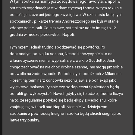
W tym spotkaniu mamy już zdecydowanego faworyta. Empoli w
ostatnich tygodniach jest w dramatycznej formie. W tym roku nie
odnieśli jeszcze ani jednego zwycięstwa. W szesnastu kolejnych
spotkaniach , piłkarze trenera Andreazzoliego nie byli w stanie
zdobyć pełnej puli. Co ciekawe, ostatni raz udało im się to 12
grudnia w meczu przeciwko... Napoli.
Tym razem jednak trudno spodziewać się powtórki. Po
doskonałym początku sezonu, Neapolitańczycy niejako na
własne życzenie niemal wypisali się z walki o Scudetto. Jeśli
chcąc zachować na nie choć drobne szanse, nie mogą już sobie
pozwolić na żadne wpadki. Po bolesnych porażkach z Milanem i
Fiorentiną, terminarz końcówki sezonu jawi się poniekąd jako
wyjątkowo łaskawy. Pytanie czy podopieczni Spalettiego będą
potrafili go wykorzystać. Nawet gdyby się to udało, trudno liczyć
na to, że regularnie potykać się będą ekipy z Mediolanu, które
znajdują się w tabeli nad Napoli. Niemniej w dzisiejszym
spotkaniu z pewnością Insigne i spółka będą chcieli sięgnąć po
łatwe trzy punkty.