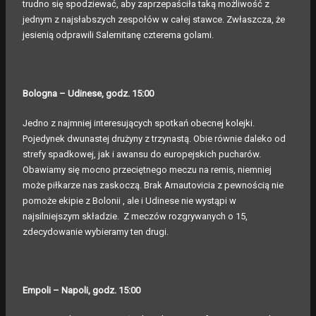
trudno się spodziewać, aby zaprzepaściła taką możliwość z
jednym z najsłabszych zespołów w całej stawce. Zwłaszcza, że
jesienią odprawili Salernitanę czterema golami.
Bologna – Udinese, godz. 15:00
Jedno z najmniej interesujących spotkań obecnej kolejki.
Pojedynek dwunastej drużyny z trzynastą. Obie równie daleko od
strefy spadkowej, jak i awansu do europejskich pucharów.
Obawiamy się mocno przeciętnego meczu na remis, niemniej
może piłkarze nas zaskoczą. Brak Arnautovicia z pewnością nie
pomoże ekipie z Bolonii , ale i Udinese nie wystąpi w
najsilniejszym składzie. Z meczów rozgrywanych o 15,
zdecydowanie wybieramy ten drugi.
Empoli – Napoli, godz. 15:00