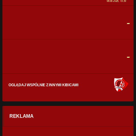
06.08.2026, 18:39
STRZAŁY
0
0
-
CELNE STRZAŁY
0
0
FAULE
0
0
-
OGLĄDAJ WSPÓLNIE Z INNYMI KIBICAMI
REKLAMA