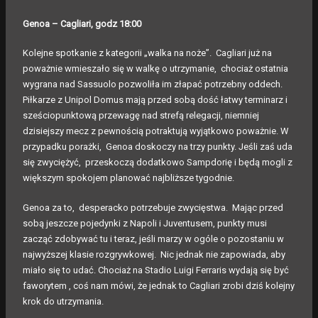
Genoa – Cagliari, godz 18:00
Kolejne spotkanie z kategorii „walka na noże”. Cagliari już na
poważnie wmieszało się w walkę o utrzymanie, chociaż ostatnia
wygrana nad Sassuolo pozwoliła im złapać potrzebny oddech.
Piłkarze z Unipol Domus mają przed sobą dość łatwy terminarz i
sześciopunktową przewagę nad strefą relegacji, niemniej
dzisiejszy mecz z pewnością potraktują wyjątkowo poważnie. W
przypadku porażki, Genoa doskoczy na trzy punkty. Jeśli zaś uda
się zwyciężyć, przeskoczą dodatkowo Sampdorię i będą mogli z
większym spokojem planować najbliższe tygodnie.
Genoa za to, desperacko potrzebuje zwycięstwa. Mając przed
sobą jeszcze pojedynki z Napoli i Juventusem, punkty musi
zacząć zdobywać tu i teraz, jeśli marzy w ogóle o pozostaniu w
najwyższej klasie rozgrywkowej. Nic jednak nie zapowiada, aby
miało się to udać. Chociaż na Stadio Luigi Ferraris wydają się być
faworytem , coś nam mówi, że jednak to Cagliari zrobi dziś kolejny
krok do utrzymania.