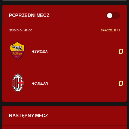
POPRZEDNI MECZ
29.04.2023, 12:45
STADIO OLIMPICO
0
AS ROMA
0
AC MILAN
STATYSTYKI
NASTĘPNY MECZ
POSIADANIE PIŁKI
0%
100%