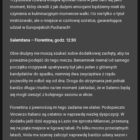
moment, który określi z jak dużymi emocjami będziemy mieli do
czynienia w kulminacyjnym momencie walki. I to nie tylko o tytuł
mistrzowski, ale o miejsce w czołowej szóstce, gwarantujące
udział w Europejskich Pucharach!
Salernitana – Fiorentina, godz. 12:30
Obie drużyny nie muszą szukać sobie dodatkowej zachęty, aby na
poważnie podejść do tego meczu. Beniaminek niemal od samego
początku rozgrywek upatrywany był jako jeden z głównych
kandydatów do spadku, niemniej dwa zwycięstwa z rzędu
pozwoliły im odbić się od dna. Droga do utrzymania jest jednak
bardzo długa i trudno na ten moment zakładać, że w Salerno będą
się mogli cieszyć z kolejnego sezonu w elicie.
Fiorentina z pewnością im tego zadania nie ułatwi. Podopieczni
Vincenzo Italiano są ostatnio w naprawdę niezłej dyspozycji. W
dodatku jeśli dziś wygrają a Lazio nie sprosta Milanowi, przesuną
się na piąte miejsce w ligowej tabeli. Po kilku mocno przeciętnych
latach, Viola ma szansę zaliczyć naprawdę bardzo udany sezon i