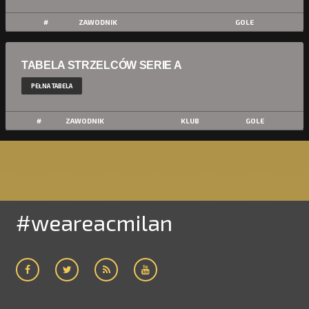
#
ZAWODNIK
GOLE
TABELA STRZELCÓW SERIE A
PEŁNA TABELA
#
ZAWODNIK
KLUB
GOLE
#weareacmilan