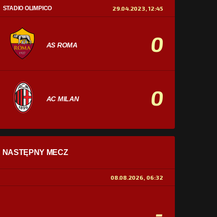
STADIO OLIMPICO
29.04.2023, 12:45
0
AS ROMA
0
AC MILAN
STATYSTYKI
NASTĘPNY MECZ
POSIADANIE PIŁKI
0%
100%
08.08.2026, 06:32
STRZAŁY
0
0
-