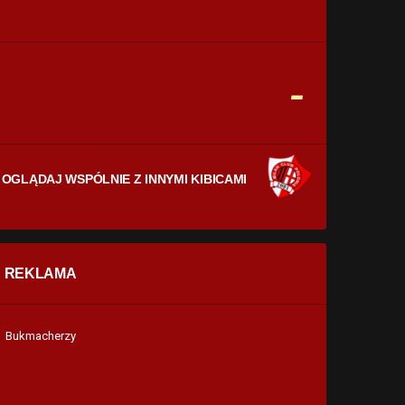
CELNE STRZAŁY
0
0
FAULE
-
0
0
OGLĄDAJ WSPÓLNIE Z INNYMI KIBICAMI
REKLAMA
Bukmacherzy