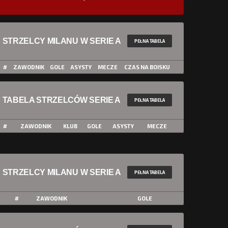
STRZELCY MILANU W SERIE A
PEŁNA TABELA
#
ZAWODNIK
GOLE
ASYSTY
MECZE
CZAS NA BOISKU
TABELA STRZELCÓW SERIE A
PEŁNA TABELA
#
ZAWODNIK
KLUB
GOLE
ASYSTY
MECZE
STRZELCY MILANU W SERIE A
PEŁNA TABELA
#
ZAWODNIK
GOLE