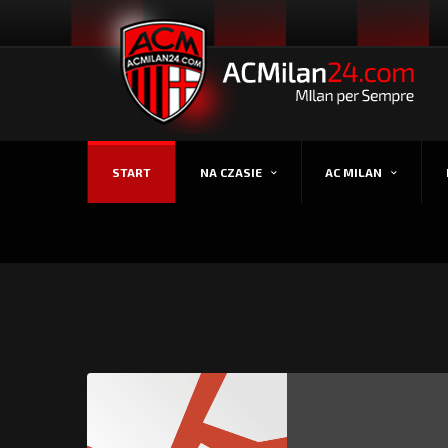
START
NA CZASIE
AC MILAN