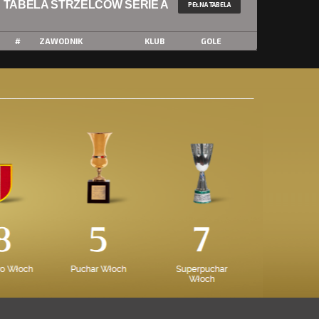
TABELA STRZELCÓW SERIE A
PEŁNA TABELA
#
ZAWODNIK
KLUB
GOLE