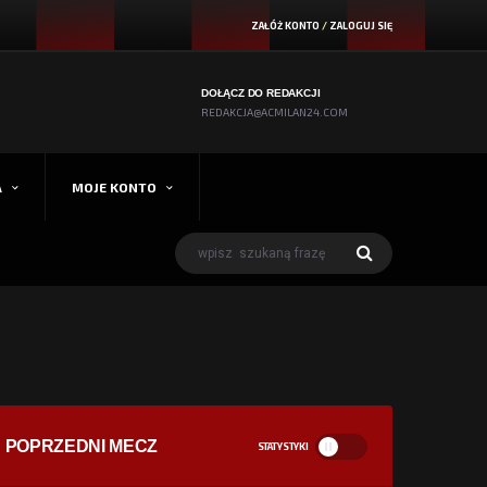
ZAŁÓŻ KONTO
/
ZALOGUJ SIĘ
DOŁĄCZ DO REDAKCJI
REDAKCJA@ACMILAN24.COM
A
MOJE KONTO
POPRZEDNI MECZ
STATYSTYKI