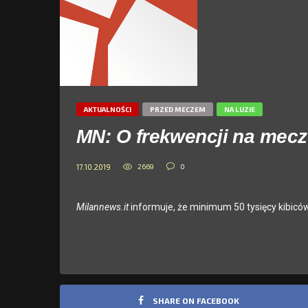
AKTUALNOŚCI
PRZED MECZEM
NA LUZIE
MN: O frekwencji na mecz
2669
0
17.10.2019
Milannews.it
informuje, że minimum 50 tysięcy kibiców
SHARE ON FACEBOOK