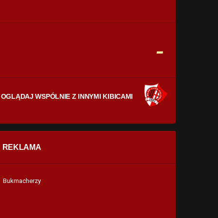
CELNE STRZAŁY
0
0
FAULE
-
0
0
OGLĄDAJ WSPÓLNIE Z INNYMI KIBICAMI
REKLAMA
Bukmacherzy