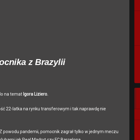
cnika z Brazylii
ulo na temat
Igora Liziero.
ść 22-latka na rynku transferowym i tak naprawdę nie
 Z powodu pandemii, pomocnik zagrał tylko w jednym meczu
klubami jak Real Madryt czy FC Barcelona.