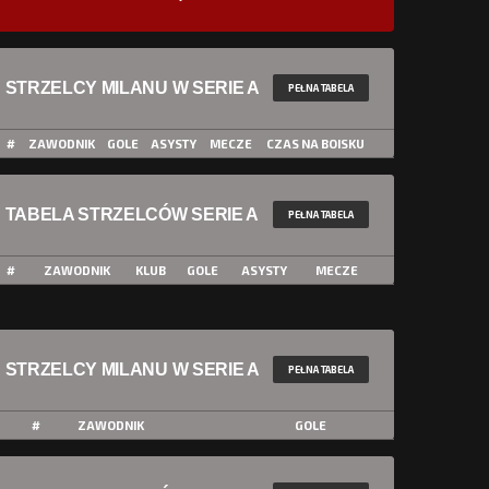
STRZELCY MILANU W SERIE A
PEŁNA TABELA
#
ZAWODNIK
GOLE
ASYSTY
MECZE
CZAS NA BOISKU
TABELA STRZELCÓW SERIE A
PEŁNA TABELA
#
ZAWODNIK
KLUB
GOLE
ASYSTY
MECZE
STRZELCY MILANU W SERIE A
PEŁNA TABELA
#
ZAWODNIK
GOLE