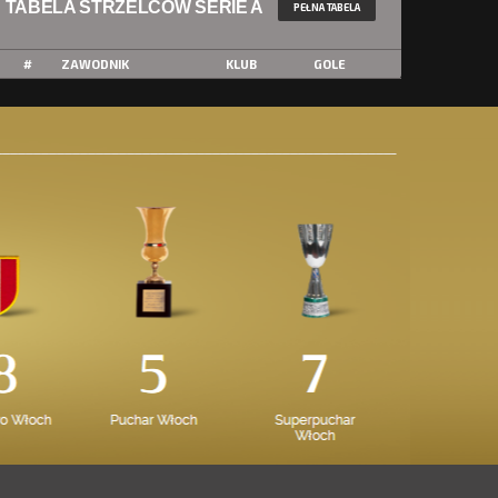
TABELA STRZELCÓW SERIE A
PEŁNA TABELA
#
ZAWODNIK
KLUB
GOLE