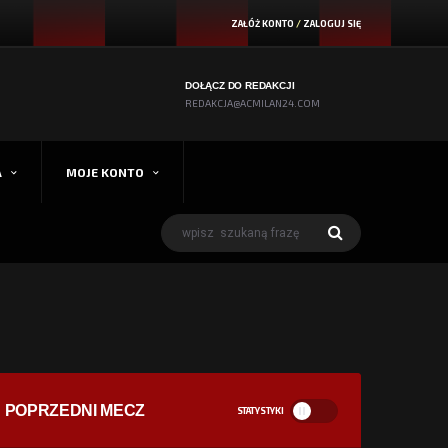
ZAŁÓŻ KONTO
/
ZALOGUJ SIĘ
DOŁĄCZ DO REDAKCJI
REDAKCJA@ACMILAN24.COM
A
MOJE KONTO
POPRZEDNI MECZ
STATYSTYKI