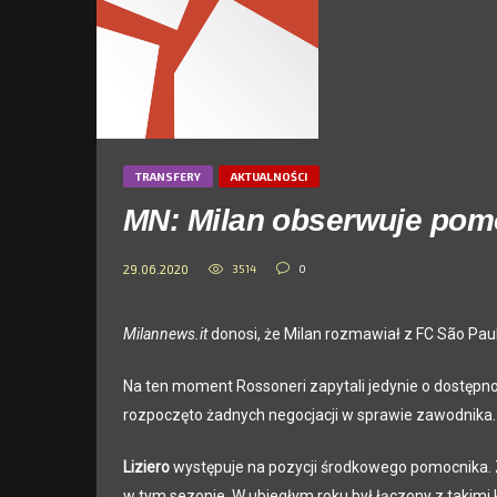
TRANSFERY
AKTUALNOŚCI
MN: Milan obserwuje pomo
3514
0
29.06.2020
Milannews.it
donosi, że Milan rozmawiał z FC São Pa
Na ten moment Rossoneri zapytali jedynie o dostępno
rozpoczęto żadnych negocjacji w sprawie zawodnika.
Liziero
występuje na pozycji środkowego pomocnika.
w tym sezonie. W ubiegłym roku był łączony z takimi 