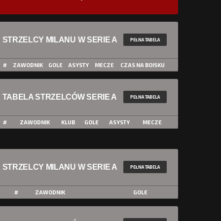
STRZELCY MILANU W SERIE A
PEŁNA TABELA
#
ZAWODNIK
GOLE
ASYSTY
MECZE
CZAS NA BOISKU
TABELA STRZELCÓW SERIE A
PEŁNA TABELA
#
ZAWODNIK
KLUB
GOLE
ASYSTY
MECZE
STRZELCY MILANU W SERIE A
PEŁNA TABELA
#
ZAWODNIK
GOLE