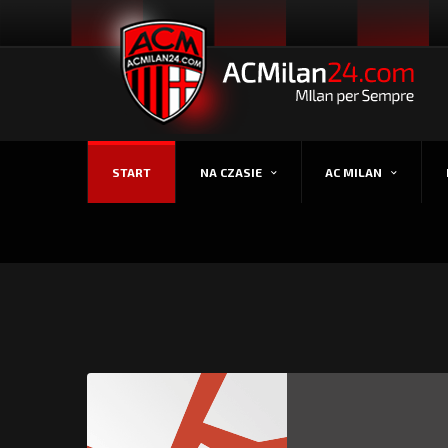
START
NA CZASIE
AC MILAN