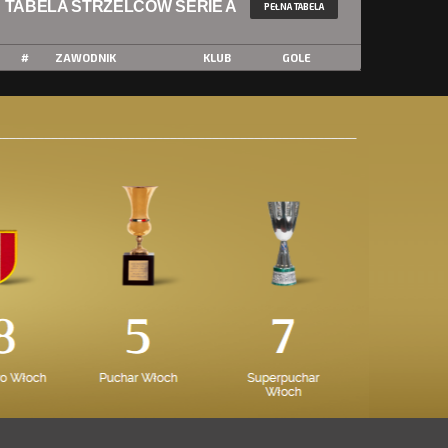
TABELA STRZELCÓW SERIE A
PEŁNA TABELA
#
ZAWODNIK
KLUB
GOLE