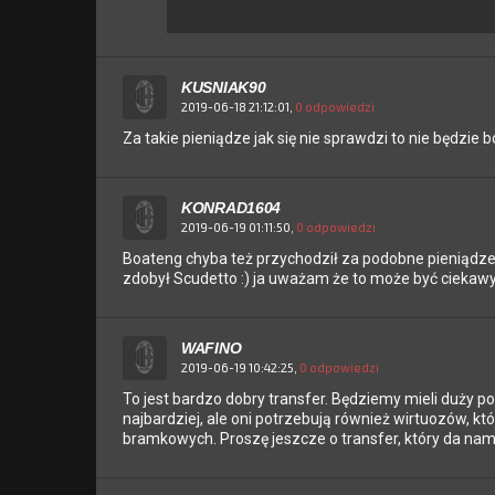
KUSNIAK90
2019-06-18 21:12:01,
0 odpowiedzi
Za takie pieniądze jak się nie sprawdzi to nie będzi
KONRAD1604
2019-06-19 01:11:50,
0 odpowiedzi
Boateng chyba też przychodził za podobne pieniądze a 
zdobył Scudetto :) ja uważam że to może być ciekawy
WAFINO
2019-06-19 10:42:25,
0 odpowiedzi
To jest bardzo dobry transfer. Będziemy mieli duży p
najbardziej, ale oni potrzebują również wirtuozów, kt
bramkowych. Proszę jeszcze o transfer, który da na