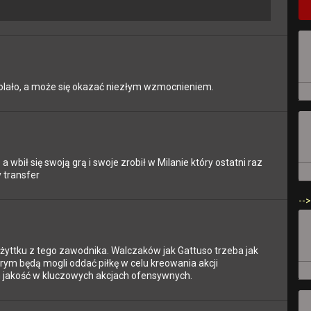
e bolało, a może się okazać niezłym wzmocnieniem.
wbił się swoją grą i swoje zrobił w Milanie który ostatni raz
 transfer
-->
ożyttku z tego zawodnika. Walczaków jak Gattuso trzeba jak
órym będą mogli oddać piłkę w celu kreowania akcji
m jakość w kluczowych akcjach ofensywnych.