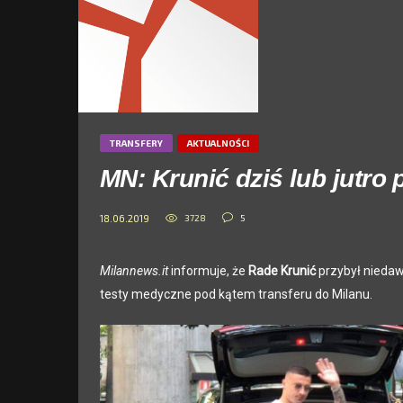
TRANSFERY
AKTUALNOŚCI
MN: Krunić dziś lub jutro 
3728
5
18.06.2019
Milannews.it
informuje, że
Rade Krunić
przybył niedawn
testy medyczne pod kątem transferu do Milanu.