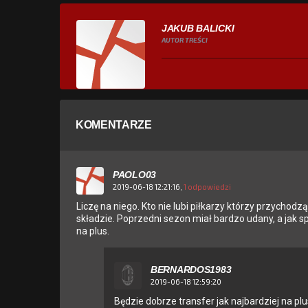
JAKUB BALICKI
AUTOR TREŚCI
KOMENTARZE
PAOLO03
2019-06-18 12:21:16,
1 odpowiedzi
Liczę na niego. Kto nie lubi piłkarzy którzy przycho
składzie. Poprzedni sezon miał bardzo udany, a jak s
na plus.
BERNARDOS1983
2019-06-18 12:59:20
Będzie dobrze transfer jak najbardziej na plu