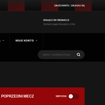
ZAŁÓŻ KONTO
/
ZALOGUJ SIĘ
DOŁĄCZ DO REDAKCJI
REDAKCJA@ACMILAN24.COM
A
MOJE KONTO
POPRZEDNI MECZ
STATYSTYKI