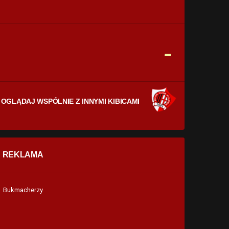
CELNE STRZAŁY
0
0
FAULE
-
0
0
OGLĄDAJ WSPÓLNIE Z INNYMI KIBICAMI
REKLAMA
Bukmacherzy