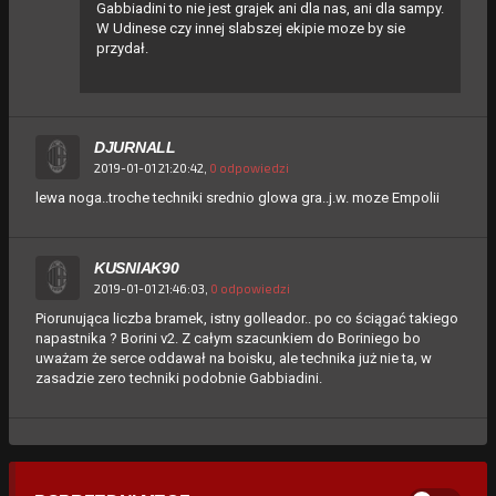
Gabbiadini to nie jest grajek ani dla nas, ani dla sampy.
W Udinese czy innej slabszej ekipie moze by sie
przydał.
DJURNALL
2019-01-01 21:20:42,
0 odpowiedzi
lewa noga..troche techniki srednio glowa gra..j.w. moze Empolii
KUSNIAK90
2019-01-01 21:46:03,
0 odpowiedzi
Piorunująca liczba bramek, istny golleador.. po co ściągać takiego
napastnika ? Borini v2. Z całym szacunkiem do Boriniego bo
uważam że serce oddawał na boisku, ale technika już nie ta, w
zasadzie zero techniki podobnie Gabbiadini.