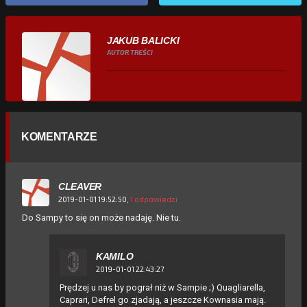
JAKUB BALICKI
AUTOR TREŚCI
KOMENTARZE
CLEAVER
2019-01-01 19:52:50,
1 odpowiedzi
Do Sampy to się on może nadaję. Nie tu.
KAMILO
2019-01-01 22:43:27
Prędzej u nas by pograł niż w Sampie ;) Quagliarella,
Caprari, Defrel go zjadają, a jeszcze Kownasia mają.