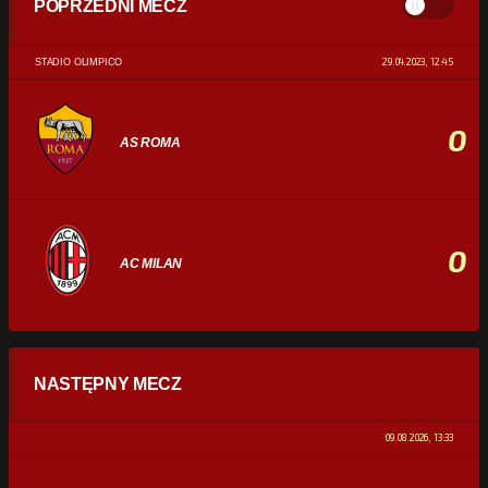
POPRZEDNI MECZ
29.04.2023, 12:45
STADIO OLIMPICO
0
AS ROMA
0
AC MILAN
STATYSTYKI
NASTĘPNY MECZ
POSIADANIE PIŁKI
0%
100%
09.08.2026, 13:33
STRZAŁY
0
0