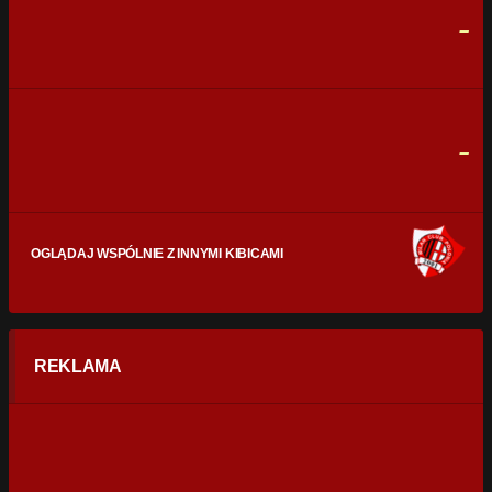
-
CELNE STRZAŁY
0
0
FAULE
0
0
-
OGLĄDAJ WSPÓLNIE Z INNYMI KIBICAMI
REKLAMA