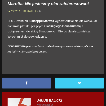
Marotta: Nie jesteśmy nim zainteresowani
2658
0
14.05.2018
CEO Juventusu,
Giuseppe Marotta
wypowiedział się dla
Radio Rai
na temat plotek łączących
Gianluigiego Donnarummę
z
dołączeniem do ekipy Binaconerich. Oto co działacz mistrza
Włoch miał do powiedzenia:
Donnarumma
jest młodym i utalentowanym zawodnikiem, ale nie
jesteśmy nim zainteresowani.
JAKUB BALICKI
AUTOR TREŚCI