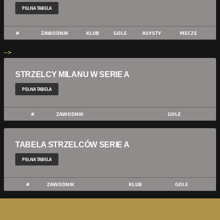
PEŁNA TABELA
#
ZAWODNIK
KLUB
GOLE
ASYSTY
MECZE
-->
STRZELCY MILANU W SERIE A
PEŁNA TABELA
#
ZAWODNIK
GOLE
TABELA STRZELCÓW SERIE A
PEŁNA TABELA
#
ZAWODNIK
KLUB
GOLE