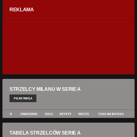
REKLAMA
STRZELCY MILANU W SERIE A
PEŁNA TABELA
#
ZAWODNIK
GOLE
ASYSTY
MECZE
CZAS NA BOISKU
TABELA STRZELCÓW SERIE A