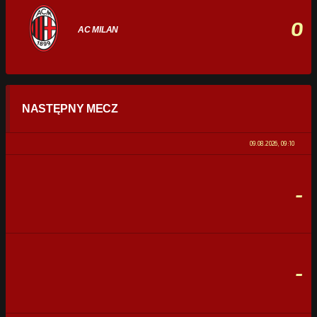
0
AC MILAN
STATYSTYKI
NASTĘPNY MECZ
POSIADANIE PIŁKI
0%
100%
09.08.2026, 09:10
STRZAŁY
0
0
-
CELNE STRZAŁY
0
0
FAULE
0
0
-