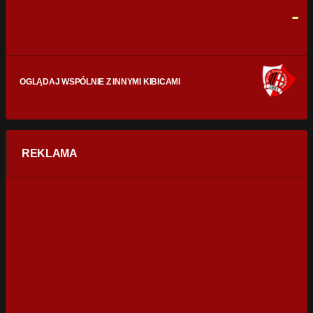
0
0
-
OGLĄDAJ WSPÓLNIE Z INNYMI KIBICAMI
REKLAMA