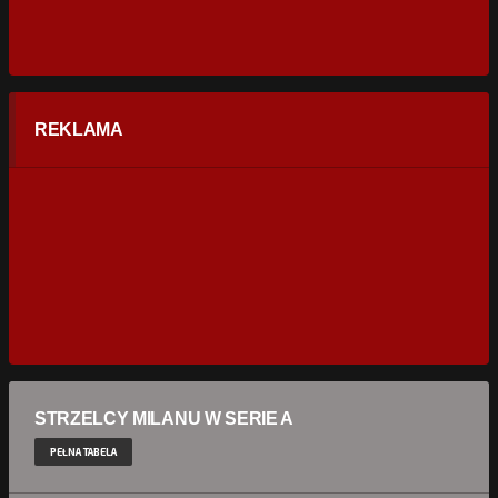
REKLAMA
STRZELCY MILANU W SERIE A
PEŁNA TABELA