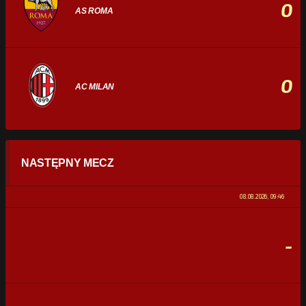
0
AS ROMA
0
AC MILAN
STATYSTYKI
NASTĘPNY MECZ
POSIADANIE PIŁKI
0%
100%
08.08.2026, 09:46
STRZAŁY
0
0
-
CELNE STRZAŁY
0
0
FAULE