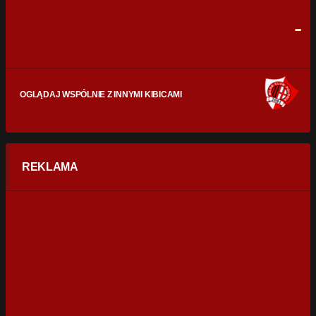
FAULE
0
0
-
OGLĄDAJ WSPÓLNIE Z INNYMI KIBICAMI
REKLAMA