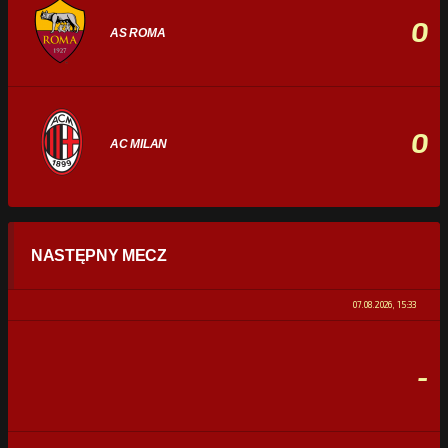
0
AS ROMA
0
AC MILAN
STATYSTYKI
NASTĘPNY MECZ
POSIADANIE PIŁKI
0%
100%
07.08.2026, 15:33
STRZAŁY
0
0
-
CELNE STRZAŁY
0
0