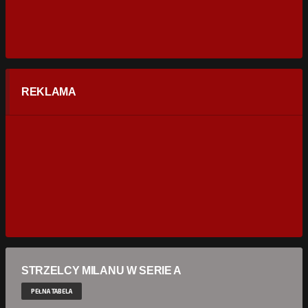
REKLAMA
STRZELCY MILANU W SERIE A
PEŁNA TABELA