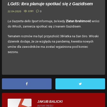
LGdS: Ibra planuje spotkać się z Gazidisem
2281
0
22.04.2020
La Gazzetta dello Sport
informuje, że kiedy
Zlatan Ibrahimović
wróci
do Włoch, zamierza spotkać się z Ivanem Gazidisem.
Tematem rozmów ma być przyszłość 38-latka na San Siro. Włoski
dziennik dodaje, że ze względu na pandemię, kwestia nowych
umów dla zawodników ma zostać wyjaśniona pod koniec
sezonu.
JAKUB BALICKI
AUTOR TREŚCI