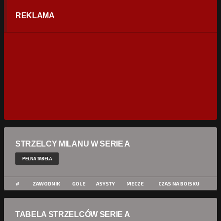
REKLAMA
STRZELCY MILANU W SERIE A
PEŁNA TABELA
#
ZAWODNIK
GOLE
ASYSTY
MECZE
CZAS NA BOISKU
TABELA STRZELCÓW SERIE A