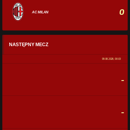
0
AC MILAN
STATYSTYKI
NASTĘPNY MECZ
POSIADANIE PIŁKI
0%
100%
09.08.2026, 08:03
STRZAŁY
0
0
-
CELNE STRZAŁY
0
0
FAULE
0
0
-