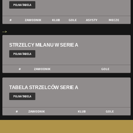
PEŁNA TABELA
#
ZAWODNIK
KLUB
GOLE
ASYSTY
MECZE
-->
STRZELCY MILANU W SERIE A
PEŁNA TABELA
#
ZAWODNIK
GOLE
TABELA STRZELCÓW SERIE A
PEŁNA TABELA
#
ZAWODNIK
KLUB
GOLE