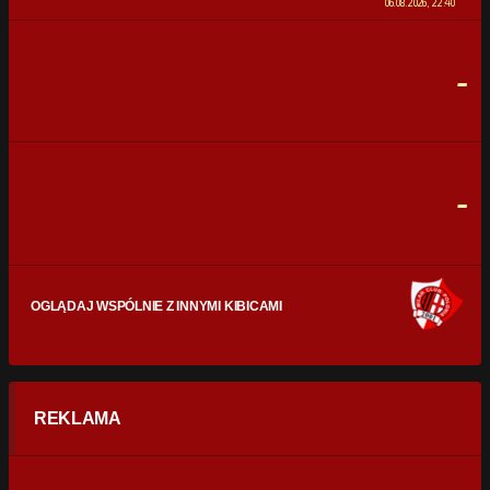
06.08.2026, 22:40
STRZAŁY
0
0
-
CELNE STRZAŁY
0
0
FAULE
0
0
-
OGLĄDAJ WSPÓLNIE Z INNYMI KIBICAMI
REKLAMA