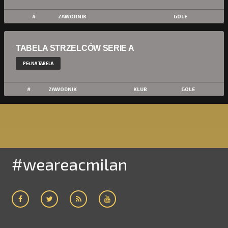
#
ZAWODNIK
GOLE
TABELA STRZELCÓW SERIE A
PEŁNA TABELA
#
ZAWODNIK
KLUB
GOLE
#weareacmilan