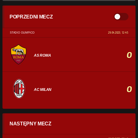
POPRZEDNI MECZ
29.04.2023, 12:45
STADIO OLIMPICO
0
AS ROMA
0
AC MILAN
STATYSTYKI
NASTĘPNY MECZ
POSIADANIE PIŁKI
0%
100%