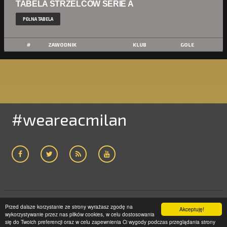
TABELA STRZELCÓW SERIE A
PEŁNA TABELA
#
ZAWODNIK
KLUB
GOLE
#weareacmilan
Przed dalsze korzystanie ze strony wyrażasz zgodę na
ACMILAN24.COM
2005-2019 | WSZELKIE PRAWA ZASTRZEŻONE
Akceptuję!
wykorzystywanie przez nas plików cookies, w celu dostosowania
STRONA GŁÓWNA
POLITYKA PRYWATNOŚCI
KONTAKT
się do Twoich preferencji oraz w celu zapewnienia Ci wygody podczas przeglądania strony