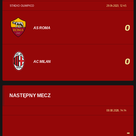
29.04.2023, 12:45
STADIO OLIMPICO
0
AS ROMA
0
AC MILAN
STATYSTYKI
NASTĘPNY MECZ
POSIADANIE PIŁKI
0%
100%
08.08.2026, 14:14
STRZAŁY
0
0
-
CELNE STRZAŁY