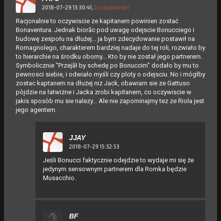
2018-07-29 13:30:41,
2 odpowiedzi
Racjonalnie to oczywiscie ze kapitanem powinien zostać
Bonaventura. Jednak biorãc pod uwagę odejscie Bonucciego i
budowę zespołu na dłużej... ja bym zdecydowanie postawił na
Romagnolego, charakterem bardziej nadaje do tej roli, rozwiało by
to hierarchie na środku oborny... Kto by nie został jego partnerem.
Symbolicznie "Przejãł by schedę po Bonuccim" dodało by mu to
pewnosci siebie, i odwiało myśli czy ploty o odejsciu. No i mógłby
zostac kaptanem na dłużej niz Jack, obawiam sie ze Gattuso
pòjdzie na łatwizne i Jacka zrobi kapitanem, co oczywiscie w
jakis sposòb mu sie nalezy... Ale nie zapominajmy tez ze Riola jest
jego agentem.
JJAY
2018-07-29 15:32:53
Jeśli Bonucci faktycznie odejdzie to wydaje mi się że
jedynym sensownym partnerem dla Romka będzie
Musacchio.
BF