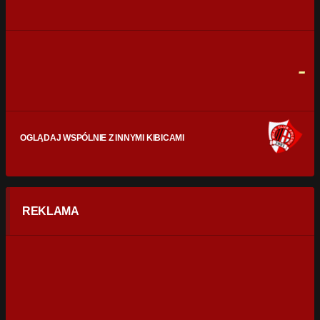
0
0
FAULE
0
0
-
OGLĄDAJ WSPÓLNIE Z INNYMI KIBICAMI
REKLAMA