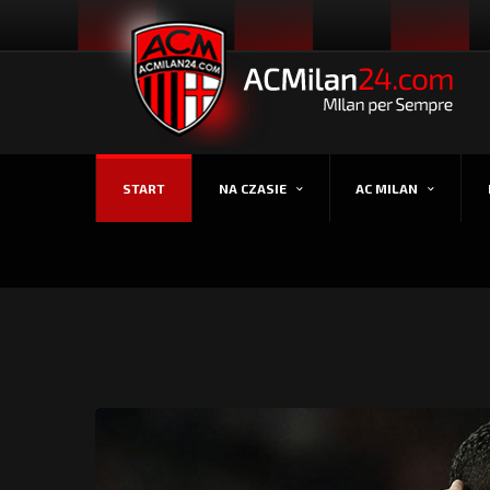
START
NA CZASIE
AC MILAN