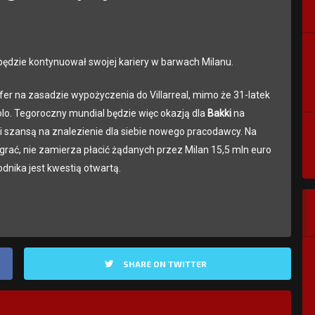
będzie kontynuował swojej kariery w barwach Milanu.
sfer na zasadzie wypożyczenia do Villarreal, mimo że 31-latek
lo. Tegoroczny mundial będzie więc okazją dla
Bakki
na
 i szansą na znalezienie dla siebie nowego pracodawcy. Na
j grać, nie zamierza płacić żądanych przez Milan 15,5 mln euro
nika jest kwestią otwartą.
SHARE ON TWITTER