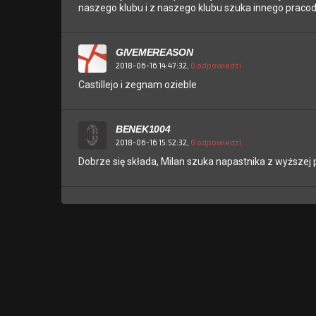
naszego klubu i z naszego klubu szuka innego praco
GIVEMEREASON
2018-06-16 14:47:32,
0 odpowiedzi
Castillejo i zegnam ozieble
BENEK1004
2018-06-16 15:52:32,
0 odpowiedzi
Dobrze się składa, Milan szuka napastnika z wyższej p