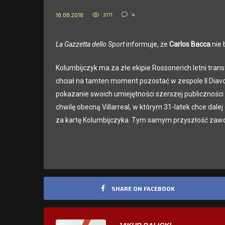
3171
4
16.06.2018
La Gazzetta dello Sport
informuje, że
Carlos Bacca
nie 
Kolumbijczyk ma za złe ekipie Rossonerich letni tran
chciał na tamten moment pozostać w zespole Il Diavo
pokazanie swoich umiejętności szerszej publiczności
chwilę obecną Villarreal, w którym 31-latek chce dale
za kartę Kolumbijczyka. Tym samym przyszłość zawod
SHARE ON FACEBOOK