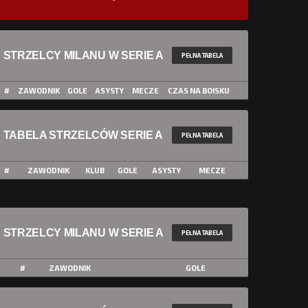
STRZELCY MILANU W SERIE A
PEŁNA TABELA
#
ZAWODNIK
GOLE
ASYSTY
MECZE
CZAS NA BOISKU
TABELA STRZELCÓW SERIE A
PEŁNA TABELA
#
ZAWODNIK
KLUB
GOLE
ASYSTY
MECZE
STRZELCY MILANU W SERIE A
PEŁNA TABELA
#
ZAWODNIK
GOLE