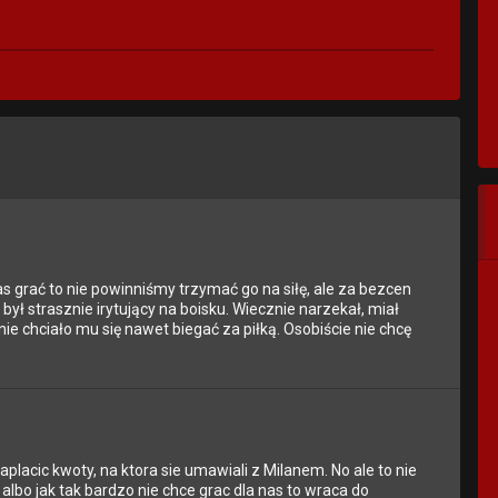
as grać to nie powinniśmy trzymać go na siłę, ale za bezcen
ył strasznie irytujący na boisku. Wiecznie narzekał, miał
 nie chciało mu się nawet biegać za piłką. Osobiście nie chcę
zaplacic kwoty, na ktora sie umawiali z Milanem. No ale to nie
 albo jak tak bardzo nie chce grac dla nas to wraca do