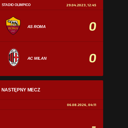
STADIO OLIMPICO
29.04.2023, 12:45
0
AS ROMA
0
AC MILAN
STATYSTYKI
NASTĘPNY MECZ
POSIADANIE PIŁKI
0%
100%
06.08.2026, 04:11
STRZAŁY
0
0
-