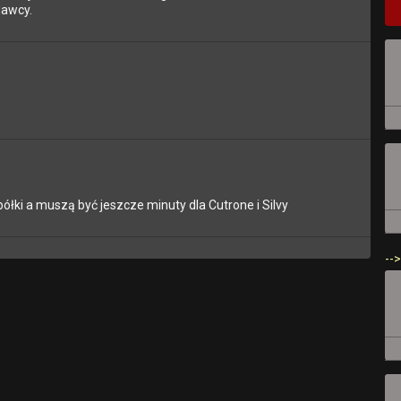
dawcy.
ółki a muszą być jeszcze minuty dla Cutrone i Silvy
-->