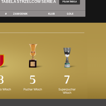
TABELA STRZELCÓW SERIE A
PEŁNA TABELA
#
ZAWODNIK
KLUB
GOLE