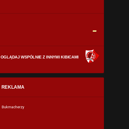
CELNE STRZAŁY
0
0
FAULE
-
0
0
OGLĄDAJ WSPÓLNIE Z INNYMI KIBICAMI
REKLAMA
Bukmacherzy