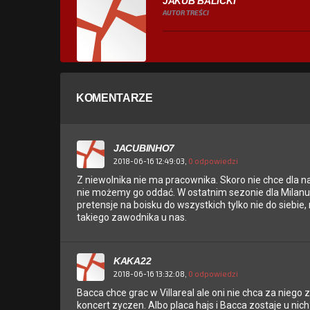
JAKUB BALICKI
AUTOR TREŚCI
KOMENTARZE
JACUBINHO7
2018-06-16 12:49:03,
0 odpowiedzi
Z niewolnika nie ma pracownika. Skoro nie chce dla n
nie możemy go oddać. W ostatnim sezonie dla Milanu b
pretensje na boisku do wszystkich tylko nie do siebie,
takiego zawodnika u nas.
KAKA22
2018-06-16 13:32:08,
0 odpowiedzi
Bacca chce grac w Villareal ale oni nie chca za niego 
koncert zyczen. Albo placa hajs i Bacca zostaje u nich