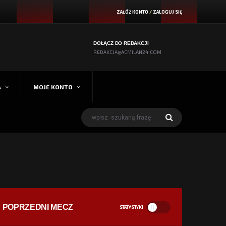
ZAŁÓŻ KONTO
/
ZALOGUJ SIĘ
DOŁĄCZ DO REDAKCJI
REDAKCJA@ACMILAN24.COM
A
MOJE KONTO
POPRZEDNI MECZ
STATYSTYKI