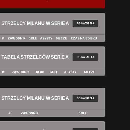
STRZELCY MILANU W SERIE A
PEŁNA TABELA
#
ZAWODNIK
GOLE
ASYSTY
MECZE
CZAS NA BOISKU
TABELA STRZELCÓW SERIE A
PEŁNA TABELA
#
ZAWODNIK
KLUB
GOLE
ASYSTY
MECZE
STRZELCY MILANU W SERIE A
PEŁNA TABELA
#
ZAWODNIK
GOLE