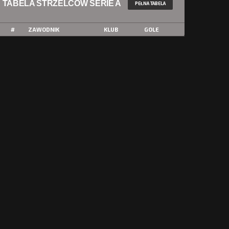
TABELA STRZELCÓW SERIE A
PEŁNA TABELA
#
ZAWODNIK
KLUB
GOLE