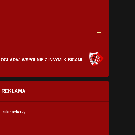
CELNE STRZAŁY
0
0
FAULE
-
0
0
OGLĄDAJ WSPÓLNIE Z INNYMI KIBICAMI
REKLAMA
Bukmacherzy