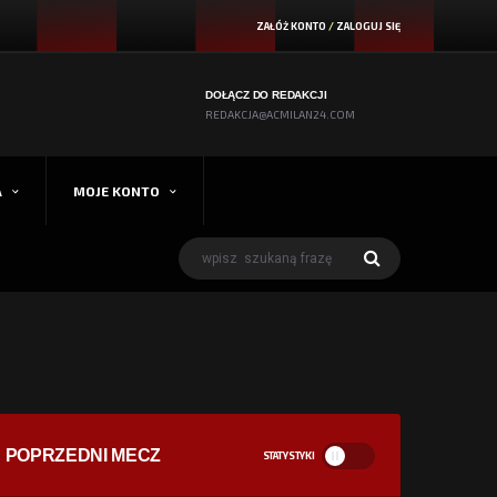
ZAŁÓŻ KONTO
/
ZALOGUJ SIĘ
DOŁĄCZ DO REDAKCJI
REDAKCJA@ACMILAN24.COM
A
MOJE KONTO
POPRZEDNI MECZ
STATYSTYKI