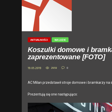
AKTUALNOŚCI
NA LUZIE
Koszulki domowe i bramk
zaprezentowane [FOTO]
2959
0
19.05.2019
AC Milan przedstawił stroje domowe i bramkarzy na
Prezentują się one następująco: