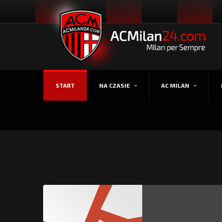
START
NA CZASIE
AC MILAN