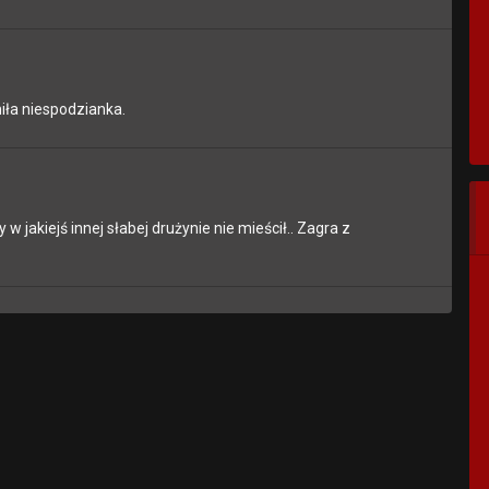
iła niespodzianka.
w jakiejś innej słabej drużynie nie mieścił.. Zagra z