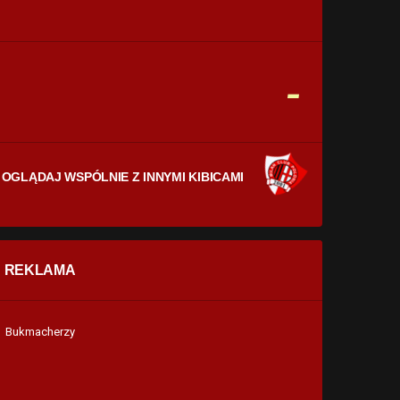
CELNE STRZAŁY
0
0
FAULE
-
0
0
OGLĄDAJ WSPÓLNIE Z INNYMI KIBICAMI
REKLAMA
Bukmacherzy