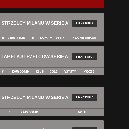
STRZELCY MILANU W SERIE A
PEŁNA TABELA
#
ZAWODNIK
GOLE
ASYSTY
MECZE
CZAS NA BOISKU
TABELA STRZELCÓW SERIE A
PEŁNA TABELA
#
ZAWODNIK
KLUB
GOLE
ASYSTY
MECZE
STRZELCY MILANU W SERIE A
PEŁNA TABELA
#
ZAWODNIK
GOLE