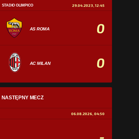
STADIO OLIMPICO
29.04.2023, 12:45
0
AS ROMA
0
AC MILAN
STATYSTYKI
NASTĘPNY MECZ
POSIADANIE PIŁKI
0%
100%
06.08.2026, 04:50
STRZAŁY
0
0
-