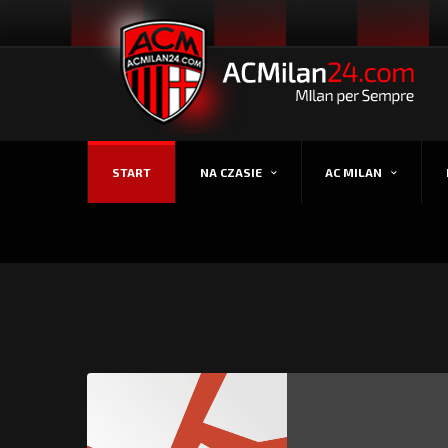
START
NA CZASIE
AC MILAN