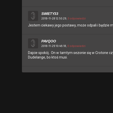
SWIETY33
2018-11-28 12:50:29,
0 odpowiedzi
Jestem ciekawy jego postawy, może odpali i będzie m
PAVQOO
2018-11-29 10:46:18,
0 odpowiedzi
Dajcie spokój.. On w tamtym sezonie się w Crotone czy 
Dudelange, bo ktoś musi.