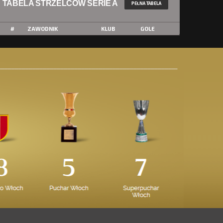
TABELA STRZELCÓW SERIE A
PEŁNA TABELA
#
ZAWODNIK
KLUB
GOLE