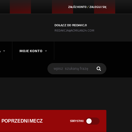
ZAŁÓŻ KONTO
/
ZALOGUJ SIĘ
DOŁĄCZ DO REDAKCJI
REDAKCJA@ACMILAN24.COM
A
MOJE KONTO
POPRZEDNI MECZ
STATYSTYKI