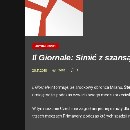
AKTUALNOŚCI
Il Giornale: Simić z szans
2682
3
28.11.2018
Il Giornale
informuje, że środkowy obrońca Milanu,
Ste
umiejętności podczas czwartkowego meczu przeciw
W tym sezonie Czech nie zagrał ani jednej minuty dl
trzech meczach Primavery, podczas których spędził n