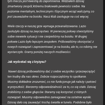
tym meczu jest kwestią do zapomnienia. Widziałem dzisiaj
zmartwiony zespół, któremu brakowało pewności siebie. Na
poziomie mentalnym, technicznym i fizycznym wciąż walczymy, co
jest zauważalne na boisku.
Nasz klub zasługuje na coś więcej.
Wiele rzeczy w naszej grze wymaga przeanalizowania. Lazio
zasłużyło dzisiaj na zwycięstwo. W pierwszej połowy stworzyliśmy
sobie niewiele sytuacji i nie cierpieliśmy na boisku. W drugiej
połowie Lazio było lepszym zespołem. Próbowaliśmy skorzystać z
nowych rozwiązań i zaprezentować je na boisku, ale to, co robimy, nie
wystarczyło. Gramy poniżej naszych możliwości.
Jak wydostać się z kryzysu?
Nawet dzisiaj próbowaliśmy dać z siebie wszystko i przezwyciężyć
ten trudny dla nas okres. Dobrze rozpoczęliśmy to spotkanie.
Musimy dokładnie zrozumieć, co nie funkcjonuje jak należy i patrzeć
w przyszłość. Bierzemy odpowiedzialność za to, co się stało. Dzisiaj
zrobiliśmy z siebie głupców. Staramy się korzystać z różnych
rozwiązań. Musimy odpowiednio zareagować na ostatnie wyniki.
Dzisiaj dało się zauważyć trochę światła w tunelu. Podobnie było