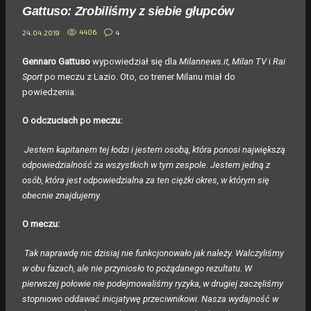
Gattuso: Zrobiliśmy z siebie głupców
4406
4
24.04.2019
Gennaro Gattuso
wypowiedział się dla
Milannews.it, Milan TV
i
Rai
Sport
po meczu z Lazio. Oto, co trener Milanu miał do
powiedzenia.
O odczuciach po meczu:
Jestem kapitanem tej łodzi i jestem osobą, która ponosi największą
odpowiedzialność za wszystkich w tym zespole. Jestem jedną z
osób, która jest odpowiedzialna za ten ciężki okres, w którym się
obecnie znajdujemy.
O meczu:
T
ak naprawdę nic dzisiaj nie funkcjonowało jak należy. Walczyliśmy
w obu fazach, ale nie przyniosło to pożądanego rezultatu. W
pierwszej połowie nie podejmowaliśmy ryzyka, w drugiej zaczęliśmy
stopniowo oddawać inicjatywę przeciwnikowi. Nasza wydajność w