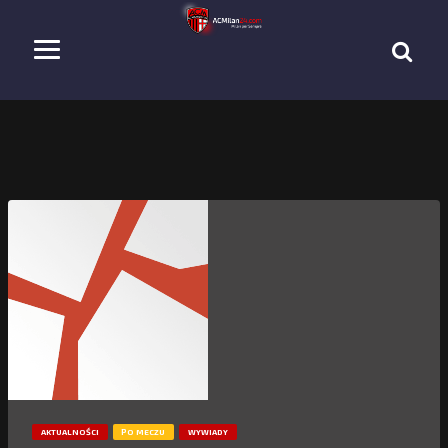
AKTUALNOŚCI
PO MECZU
WYWIADY