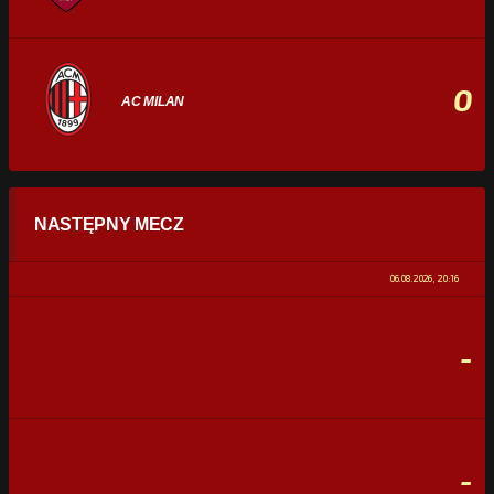
0
AC MILAN
STATYSTYKI
NASTĘPNY MECZ
POSIADANIE PIŁKI
0%
100%
06.08.2026, 20:16
STRZAŁY
0
0
-
CELNE STRZAŁY
0
0
FAULE
0
0
-