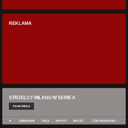
REKLAMA
STRZELCY MILANU W SERIE A
PEŁNA TABELA
#
ZAWODNIK
GOLE
ASYSTY
MECZE
CZAS NA BOISKU