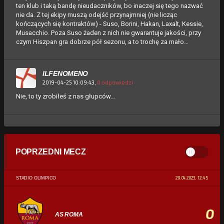
ten klub i taką bandę nieudaczników, bo inaczej się tego nazwać
nie da. Z tej ekipy muszą odejść przynajmniej (nie licząc
kończących się kontraktów) - Suso, Borini, Hakan, Laxalt, Kessie,
Musacchio. Poza Suso żaden z nich nie gwarantuje jakości, przy
czym Hiszpan gra dobrze pół sezonu, a to trochę za mało...
ILFENOMENO
2019-04-25 10:09:43,
0 odpowiedzi
Nie, to ty zrobiłeś z nas głupców...
POPRZEDNI MECZ
29.04.2023, 12:45
STADIO OLIMPICO
0
AS ROMA