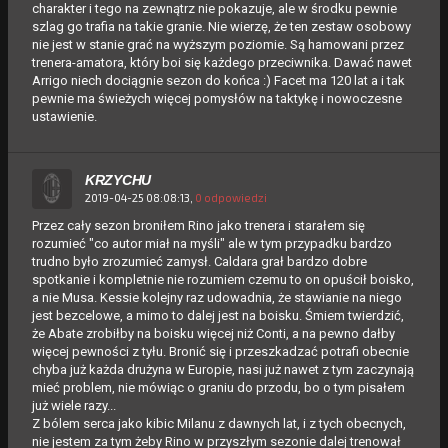
charakter i tego na zewnątrz nie pokazuje, ale w środku pewnie
szlag go trafia na takie granie. Nie wierzę, że ten zestaw osobowy
nie jest w stanie grać na wyższym poziomie. Są hamowani przez
trenera-amatora, który boi się każdego przeciwnika. Dawać nawet
Arrigo niech dociągnie sezon do końca :) Facet ma 120 lat a i tak
pewnie ma świeżych więcej pomysłów na taktykę i nowoczesne
ustawienie.
KRZYCHU
2019-04-25 08:08:13,
0 odpowiedzi
Przez cały sezon broniłem Rino jako trenera i starałem się
rozumieć "co autor miał na myśli" ale w tym przypadku bardzo
trudno było zrozumieć zamysł. Caldara grał bardzo dobre
spotkanie i kompletnie nie rozumiem czemu to on opuścił boisko,
a nie Musa. Kessie kolejny raz udowadnia, że stawianie na niego
jest bezcelowe, a mimo to dalej jest na boisku. Śmiem twierdzić,
że Abate zrobiłby na boisku więcej niż Conti, a na pewno dałby
więcej pewności z tyłu. Bronić się i przeszkadzać potrafi obecnie
chyba już każda drużyna w Europie, nasi już nawet z tym zaczynają
mieć problem, nie mówiąc o graniu do przodu, bo o tym pisałem
już wiele razy...
Z bólem serca jako kibic Milanu z dawnych lat, i z tych obecnych,
nie jestem za tym żeby Rino w przyszłym sezonie dalej trenował