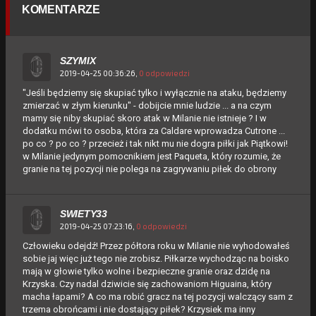
KOMENTARZE
SZYMIX
2019-04-25 00:36:26,
0 odpowiedzi
"Jeśli będziemy się skupiać tylko i wyłącznie na ataku, będziemy
zmierzać w złym kierunku" - dobijcie mnie ludzie ... a na czym
mamy się niby skupiać skoro atak w Milanie nie istnieje ? I w
dodatku mówi to osoba, która za Caldare wprowadza Cutrone ...
po co ? po co ? przecież i tak nikt mu nie dogra piłki jak Piątkowi!
w Milanie jedynym pomocnikiem jest Paqueta, który rozumie, że
granie na tej pozycji nie polega na zagrywaniu piłek do obrony
SWIETY33
2019-04-25 07:23:16,
0 odpowiedzi
Człowieku odejdź! Przez półtora roku w Milanie nie wyhodowałeś
sobie jaj więc już tego nie zrobisz. Piłkarze wychodząc na boisko
mają w głowie tylko wolne i bezpieczne granie oraz dzidę na
Krzyska. Czy nadal dziwicie się zachowaniom Higuaina, który
macha łapami? A co ma robić gracz na tej pozycji walczący sam z
trzema obrońcami i nie dostający piłek? Krzysiek ma inny