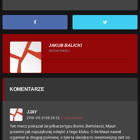
JAKUB BALICKI
AUTOR TREŚCI
KOMENTARZE
JJAY
2018-09-21 08:26:53,
0 odpowiedzi
Ten mecz pokazał że piłkarze typu Borini, Bertolacci, Mauri
powinni jak najszybciej odejść z tego klubu. O ile Mauri nawet
ogarniał w drugiej połowie, o tyle ta dwójka to niesmieszny żart co