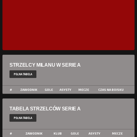
STRZELCY MILANU W SERIE A
PEŁNA TABELA
#
ZAWODNIK
GOLE
ASYSTY
MECZE
CZAS NA BOISKU
TABELA STRZELCÓW SERIE A
PEŁNA TABELA
#
ZAWODNIK
KLUB
GOLE
ASYSTY
MECZE