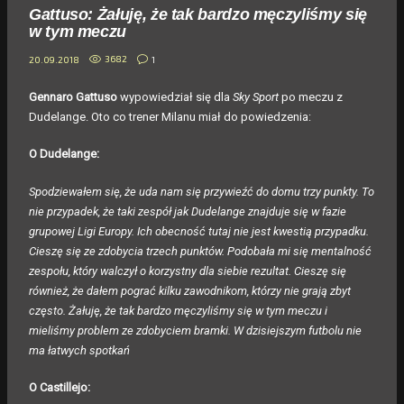
Gattuso: Żałuję, że tak bardzo męczyliśmy się
w tym meczu
3682
1
20.09.2018
Gennaro Gattuso
wypowiedział się dla
Sky Sport
po meczu z
Dudelange. Oto co trener Milanu miał do powiedzenia:
O Dudelange:
Spodziewałem się, że uda nam się przywieźć do domu trzy punkty. To
nie przypadek, że taki zespół jak Dudelange znajduje się w fazie
grupowej Ligi Europy. Ich obecność tutaj nie jest kwestią przypadku.
Cieszę się ze zdobycia trzech punktów. Podobała mi się mentalność
zespołu, który walczył o korzystny dla siebie rezultat. Cieszę się
również, że dałem pograć kilku zawodnikom, którzy nie grają zbyt
często. Żałuję, że tak bardzo męczyliśmy się w tym meczu i
mieliśmy problem ze zdobyciem bramki. W dzisiejszym futbolu nie
ma łatwych spotkań
O Castillejo: