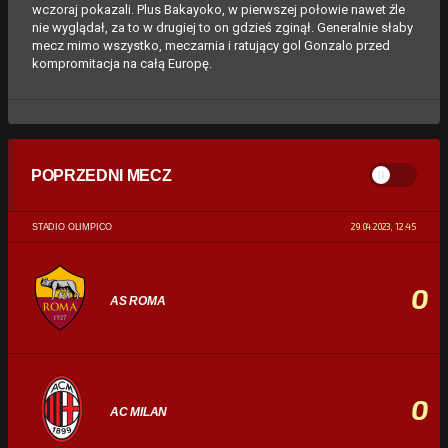
wczoraj pokazali. Plus Bakayoko, w pierwszej połowie nawet źle
nie wyglądał, za to w drugiej to on gdzieś zginął. Generalnie słaby
mecz mimo wszystko, meczarnia i ratujący gol Gonzalo przed
kompromitacja na całą Europę.
POPRZEDNI MECZ
29.04.2023, 12:45
STADIO OLIMPICO
0
AS ROMA
0
AC MILAN