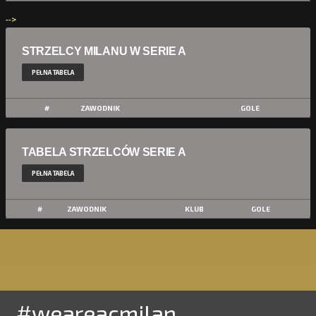
-->
STRZELCY MILANU W SERIE A
PEŁNA TABELA
#
ZAWODNIK
GOLE
TABELA STRZELCÓW SERIE A
PEŁNA TABELA
#
ZAWODNIK
KLUB
GOLE
#weareacmilan