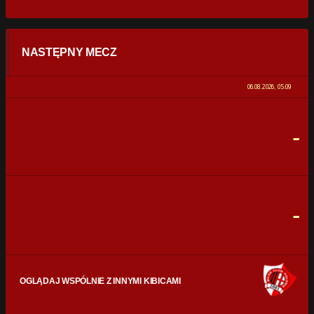
STATYSTYKI
NASTĘPNY MECZ
POSIADANIE PIŁKI
0%
100%
06.08.2026, 05:09
STRZAŁY
0
0
-
CELNE STRZAŁY
0
0
FAULE
0
0
-
OGLĄDAJ WSPÓLNIE Z INNYMI KIBICAMI