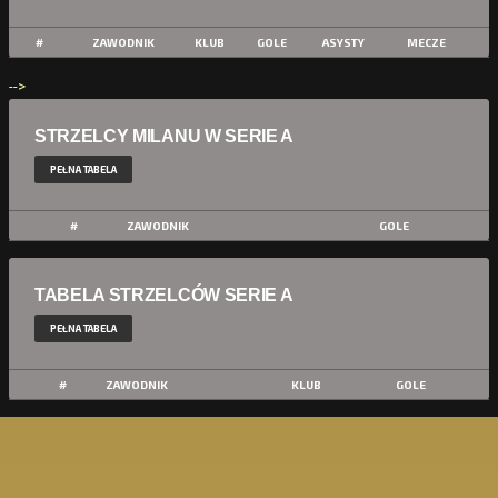
#
ZAWODNIK
KLUB
GOLE
ASYSTY
MECZE
-->
STRZELCY MILANU W SERIE A
PEŁNA TABELA
#
ZAWODNIK
GOLE
TABELA STRZELCÓW SERIE A
PEŁNA TABELA
#
ZAWODNIK
KLUB
GOLE