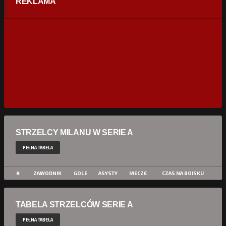
REKLAMA
STRZELCY MILANU W SERIE A
PEŁNA TABELA
#
ZAWODNIK
GOLE
ASYSTY
MECZE
CZAS NA BOISKU
TABELA STRZELCÓW SERIE A
PEŁNA TABELA