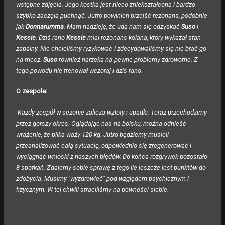
wstępne zdjęcia. Jego kostka jest nieco zniekształcona i bardzo
szybko zaczęła puchnąć. Jutro powinien przejść rezonans, podobnie
jak
Donnarumma
. Mam nadzieję, że uda nam się odzyskać
Suso
i
Kessie
. Dziś rano
Kessie
miał rezonans kolana, który wykazał stan
zapalny. Nie chcieliśmy ryzykować i zdecydowaliśmy się nie brać go
na mecz.
Suso
również narzeka na pewne problemy zdrowotne. Z
tego powodu nie trenował wczoraj i dziś rano.
O zespole:
Każdy zespół w sezonie zalicza wzloty i upadki. Teraz przechodzimy
przez gorszy okres. Oglądając nas na boisku, można odnieść
wrażenie, że piłka waży 120 kg. Jutro będziemy musieli
przeanalizować całą sytuację, odpowiednio się zregenerować i
wyciągnąć wnioski z naszych błędów. Do końca rozgrywek pozostało
8 spotkań. Zdajemy sobie sprawę z tego ile jeszcze jest punktów do
zdobycia. Musimy "wyzdrowieć" pod względem psychicznym i
fizycznym. W tej chwili straciliśmy na pewności siebie.