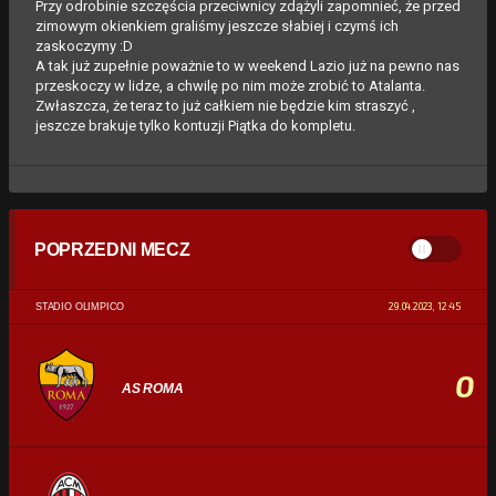
Przy odrobinie szczęścia przeciwnicy zdążyli zapomnieć, że przed
zimowym okienkiem graliśmy jeszcze słabiej i czymś ich
zaskoczymy :D
A tak już zupełnie poważnie to w weekend Lazio już na pewno nas
przeskoczy w lidze, a chwilę po nim może zrobić to Atalanta.
Zwłaszcza, że teraz to już całkiem nie będzie kim straszyć ,
jeszcze brakuje tylko kontuzji Piątka do kompletu.
POPRZEDNI MECZ
29.04.2023, 12:45
STADIO OLIMPICO
0
AS ROMA