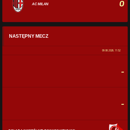
0
AC MILAN
STATYSTYKI
NASTĘPNY MECZ
POSIADANIE PIŁKI
0%
100%
09.08.2026, 11:52
STRZAŁY
0
0
-
CELNE STRZAŁY
0
0
FAULE
0
0
-