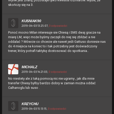
Wynik jest znany, pozostaje tylko kwestia rozmiarów. Myśle, że
skończy się na 3.
KUSNIAK90
2019-04-03 13:25:07,
0 odpowiedzi
Ponoć mocno Milan interesuje sie Chiesą i SMS dwaj gracze na
miarę LM, więc może byśmy zaczęli do niej się zbliżać a nie
oddalać ? Mówcie co chcecie ale nawet jeśli Gattuso doniesie nas
do 4 miejsca na koniec to i tak potrzebny jest doświadczony
trener, który potrafi taktykę dostosować do spotkania..
MICHALZ
2019-04-03 14:21:03,
0 odpowiedzi
No niestety ale z taką pomocą nic nie ugramy , jak dla mnie
transfer Chiesy byłby bardzo dobry w zamian można oddać
Calhanoglu lub suso .
KRZYCHU
2019-04-03 15:13:15,
0 odpowiedzi