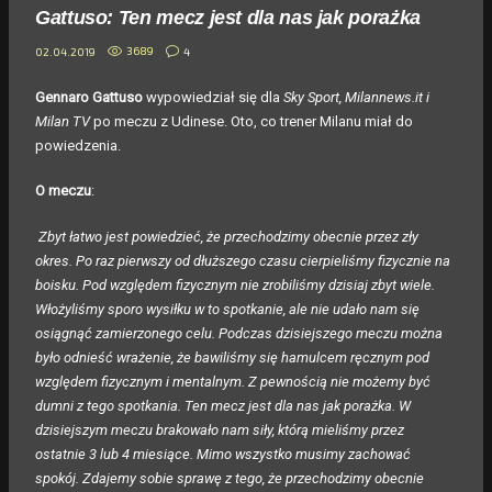
Gattuso: Ten mecz jest dla nas jak porażka
3689
4
02.04.2019
Gennaro Gattuso
wypowiedział się dla
Sky Sport, Milannews.it i
Milan TV
po meczu z Udinese. Oto, co trener Milanu miał do
powiedzenia.
O meczu
:
Zbyt łatwo jest powiedzieć, że przechodzimy obecnie przez zły
okres. Po raz pierwszy od dłuższego czasu cierpieliśmy fizycznie na
boisku. Pod względem fizycznym nie zrobiliśmy dzisiaj zbyt wiele.
Włożyliśmy sporo wysiłku w to spotkanie, ale nie udało nam się
osiągnąć zamierzonego celu. Podczas dzisiejszego meczu można
było odnieść wrażenie, że bawiliśmy się hamulcem ręcznym pod
względem fizycznym i mentalnym. Z pewnością nie możemy być
dumni z tego spotkania. Ten mecz jest dla nas jak porażka. W
dzisiejszym meczu brakowało nam siły, którą mieliśmy przez
ostatnie 3 lub 4 miesiące. Mimo wszystko musimy zachować
spokój. Zdajemy sobie sprawę z tego, że przechodzimy obecnie