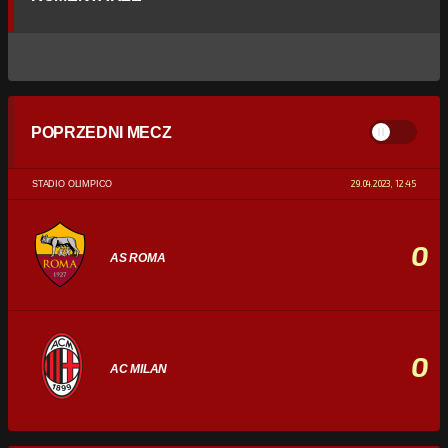
POPRZEDNI MECZ
29.04.2023, 12:45
STADIO OLIMPICO
0
AS ROMA
0
AC MILAN
STATYSTYKI