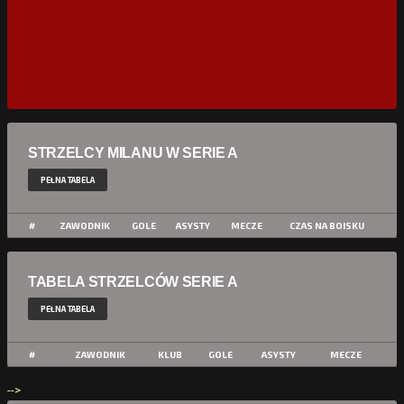
STRZELCY MILANU W SERIE A
PEŁNA TABELA
#
ZAWODNIK
GOLE
ASYSTY
MECZE
CZAS NA BOISKU
TABELA STRZELCÓW SERIE A
PEŁNA TABELA
#
ZAWODNIK
KLUB
GOLE
ASYSTY
MECZE
-->