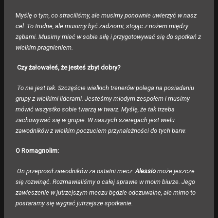
M
yślę o tym, co straciliśmy, ale musimy ponownie uwierzyć w nasz
cel. To trudne, ale musimy być zadziorni, stojąc z nożem między
zębami. Musimy mieć w sobie siłę i przygotowywać się do spotkań z
wielkim pragnieniem.
Czy żałowałeś, że jesteś zbyt dobry?
To nie jest tak. Szczęście wielkich trenerów polega na posiadaniu
grupy z wielkimi liderami. Jesteśmy młodym zespołem i musimy
mówić wszystko sobie twarzą w twarz. Myślę, że tak trzeba
zachowywać się w grupie. W naszych szeregach jest wielu
zawodników z wielkim poczuciem przynależności do tych barw.
O Romagnolim:
On przeprosił zawodników za ostatni mecz.
Alessio
może jeszcze
się rozwinąć. Rozmawialiśmy o całej sprawie w moim biurze. Jego
zawieszenie w jutrzejszym meczu będzie odczuwalne, ale mimo to
postaramy się wygrać jutrzejsze spotkanie.