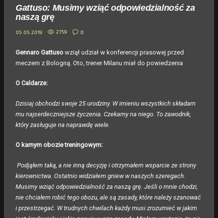
Gattuso: Musimy wziąć odpowiedzialność za
naszą grę
2759
0
05.05.2019
Gennaro Gattuso
wziął udział w konferencji prasowej przed
meczem z Bologną. Oto, trener Milanu miał do powiedzenia
O Caldarze:
Dzisiaj obchodzi swoje 25 urodziny. W imieniu wszystkich składam
mu najserdeczniejsze życzenia. Czekamy na niego. To zawodnik,
który zasługuje na naprawdę wiele.
O karnym obozie treningowym:
Podjąłem taką, a nie inną decyzję i otrzymałem wsparcie ze strony
kierownictwa. Ostatnio widziałem gniew w naszych szeregach.
Musimy wziąć odpowiedzialność za naszą grę. Jeśli o mnie chodzi,
nie chciałem robić tego obozu, ale są zasady, które należy szanować
i przestrzegać. W trudnych chwilach każdy musi zrozumieć w jakim