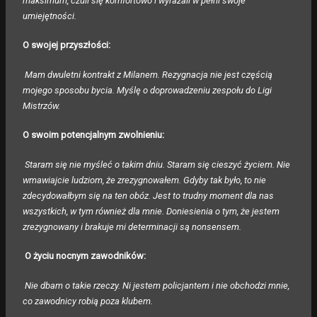
maksimum, czuli się komfortowo i wyrażali w pełni swoje
umiejętności.
O swojej przyszłości:
Mam dwuletni kontrakt z Milanem. Rezygnacja nie jest częścią
mojego sposobu bycia. Myślę o doprowadzeniu zespołu do Ligi
Mistrzów.
O swoim potencjalnym zwolnieniu:
Staram się nie myśleć o takim dniu. Staram się cieszyć życiem. Nie
wmawiajcie ludziom, że zrezygnowałem. Gdyby tak było, to nie
zdecydowałbym się na ten obóz. Jest to trudny moment dla nas
wszystkich, w tym również dla mnie. Doniesienia o tym, że jestem
zrezygnowany i brakuje mi determinacji są nonsensem.
O życiu nocnym zawodników:
Nie dbam o takie rzeczy. Ni jestem policjantem i nie obchodzi mnie,
co zawodnicy robią poza klubem.