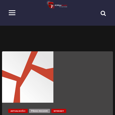
AKTUALNOŚCI
PRZED MECZEM
WYWIADY