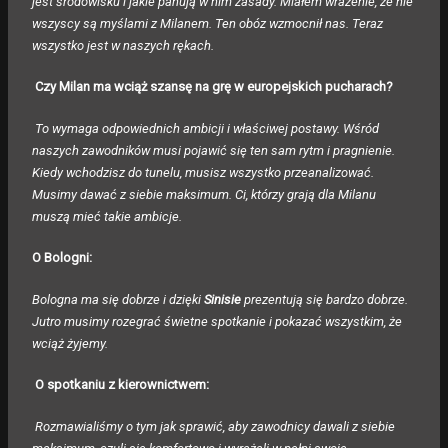
jest środowisku i jakie panują w nim zasady. Miałem wrażenie, że nie
wszyscy są myślami z Milanem. Ten obóz wzmocnił nas. Teraz
wszystko jest w naszych rękach.
Czy Milan ma wciąż szansę na grę w europejskich pucharach?
To wymaga odpowiednich ambicji i właściwej postawy. W
śród
naszych zawodników musi pojawić się ten sam rytm i pragnienie.
Kiedy wchodzisz do tunelu, musisz wszystko przeanalizować.
Musimy dawać z siebie maksimum. Ci, którzy grają dla Milanu
muszą mieć takie ambicje.
O Bologni:
Bologna ma się dobrze i dzięki
Sinisie
prezentują się bardzo dobrze.
Jutro musimy rozegrać świetne spotkanie i pokazać wszystkim, że
wciąż żyjemy.
O spotkaniu z kierownictwem:
Ro
zmawialiśmy o tym jak sprawić, aby zawodnicy dawali z siebie