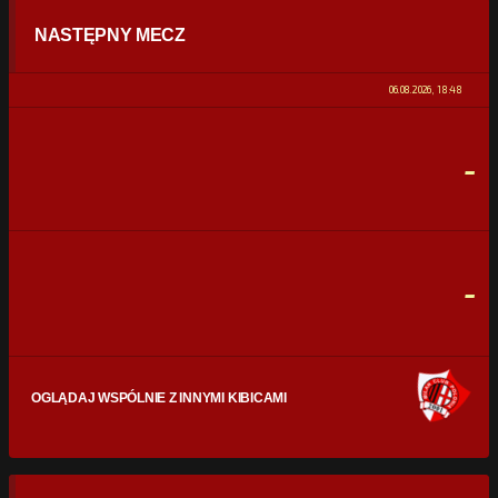
NASTĘPNY MECZ
POSIADANIE PIŁKI
0%
100%
06.08.2026, 18:48
STRZAŁY
0
0
-
CELNE STRZAŁY
0
0
FAULE
0
0
-
OGLĄDAJ WSPÓLNIE Z INNYMI KIBICAMI