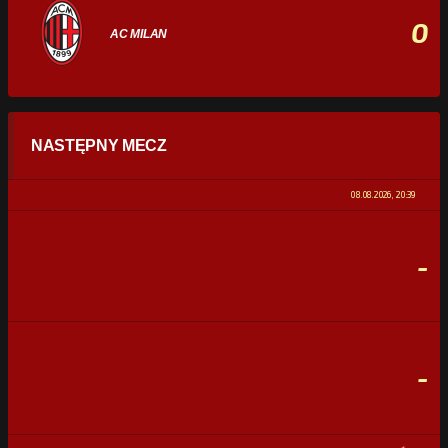
0
AC MILAN
STATYSTYKI
NASTĘPNY MECZ
POSIADANIE PIŁKI
0%
100%
08.08.2026, 20:39
STRZAŁY
0
0
-
CELNE STRZAŁY
0
0
FAULE
0
0
-