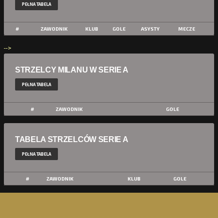
PEŁNA TABELA
#
ZAWODNIK
KLUB
GOLE
ASYSTY
MECZE
-->
STRZELCY MILANU W SERIE A
PEŁNA TABELA
#
ZAWODNIK
GOLE
TABELA STRZELCÓW SERIE A
PEŁNA TABELA
#
ZAWODNIK
KLUB
GOLE