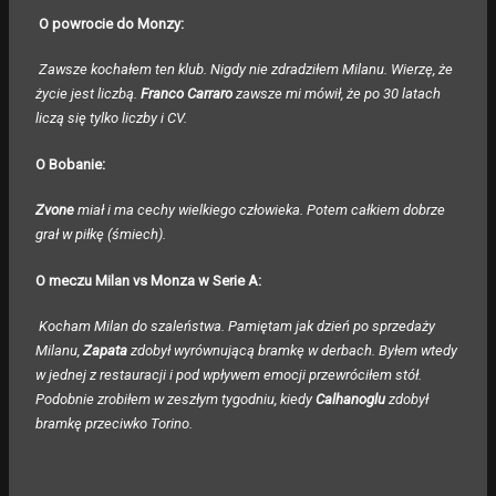
O powrocie do Monzy:
Zawsze kochałem ten klub. Nigdy nie zdradziłem Milanu. Wierzę, że
życie jest liczbą.
Franco Carraro
zawsze mi mówił, że po 30 latach
liczą się tylko liczby i CV.
O Bobanie:
Zvone
miał i ma cechy wielkiego człowieka. Potem całkiem dobrze
grał w piłkę (śmiech).
O meczu Milan vs Monza w Serie A:
Kocham Milan do szaleństwa.
Pamiętam jak dzień po sprzedaży
Milanu,
Zapata
zdobył wyrównującą bramkę w derbach. Byłem wtedy
w jednej z restauracji i pod wpływem emocji przewróciłem stół.
Podobnie zrobiłem w zeszłym tygodniu, kiedy
Calhanoglu
zdobył
bramkę przeciwko Torino.