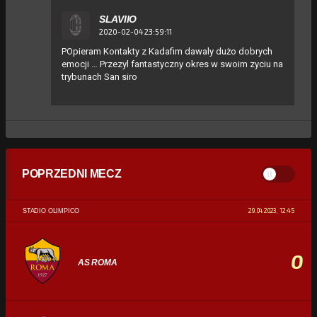
SLAVIIO
2020-02-04 23:59:11
POpieram Kontakty z Kadafim dawaly dużo dobrych
emocji … Przezyl fantastyczny okres w swoim zyciu na
trybunach San siro
POPRZEDNI MECZ
29.04.2023, 12:45
STADIO OLIMPICO
0
AS ROMA