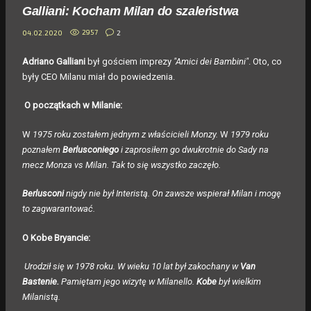
Galliani: Kocham Milan do szaleństwa
2957
2
04.02.2020
Adriano Galliani
był gościem imprezy
"Amici dei Bambini"
. Oto, co
były CEO Milanu miał do powiedzenia.
O początkach w Milanie:
W
1975 roku zostałem jednym z właścicieli Monzy.
W
1979 roku
poznałem
Berlusconiego
i zaprosiłem go dwukrotnie do Sady na
mecz Monza vs Milan. Tak to się wszystko zaczęło.
Berlusconi
nigdy nie był Interistą. On zawsze wspierał Milan i mogę
to zagwarantować.
O Kobe Bryancie:
Urodził się w 1978 roku. W wieku 10 lat był zakochany w
Van
Bastenie.
Pamiętam jego wizytę w Milanello.
Kobe
był wielkim
Milanistą.