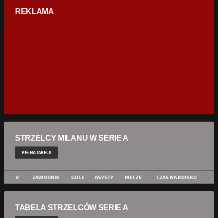
REKLAMA
STRZELCY MILANU W SERIE A
PEŁNA TABELA
#
ZAWODNIK
GOLE
ASYSTY
MECZE
CZAS NA BOISKU
TABELA STRZELCÓW SERIE A