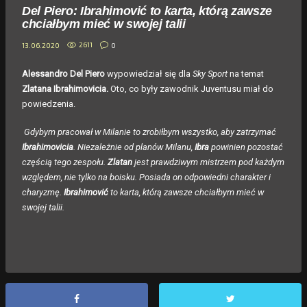
Del Piero: Ibrahimović to karta, którą zawsze
chciałbym mieć w swojej talii
2611
0
13.06.2020
Alessandro Del Piero
wypowiedział się dla
Sky Sport
na temat
Zlatana Ibrahimovicia.
Oto, co były zawodnik Juventusu miał do
powiedzenia.
Gdybym pracował w Milanie to zrobiłbym wszystko, aby zatrzymać
Ibrahimovicia
. Niezależnie od planów Milanu,
Ibra
powinien pozostać
częścią tego zespołu.
Zlatan
jest prawdziwym mistrzem pod każdym
względem, nie tylko na boisku. Posiada on odpowiedni charakter i
charyzmę.
Ibrahimović
to karta, którą zawsze chciałbym mieć w
swojej talii.