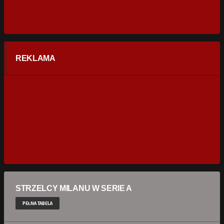
REKLAMA
STRZELCY MILANU W SERIE A
PEŁNA TABELA