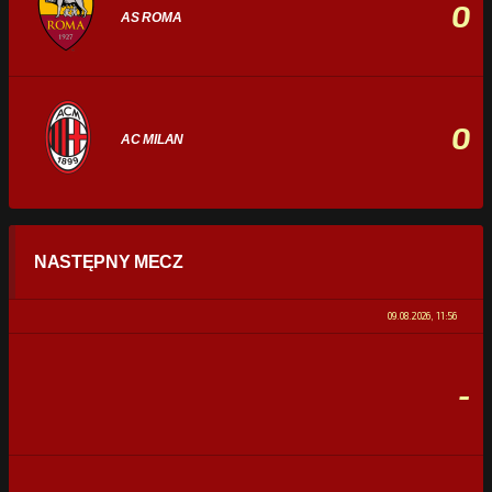
0
AS ROMA
0
AC MILAN
STATYSTYKI
NASTĘPNY MECZ
POSIADANIE PIŁKI
0%
100%
09.08.2026, 11:56
STRZAŁY
0
0
-
CELNE STRZAŁY
0
0
FAULE