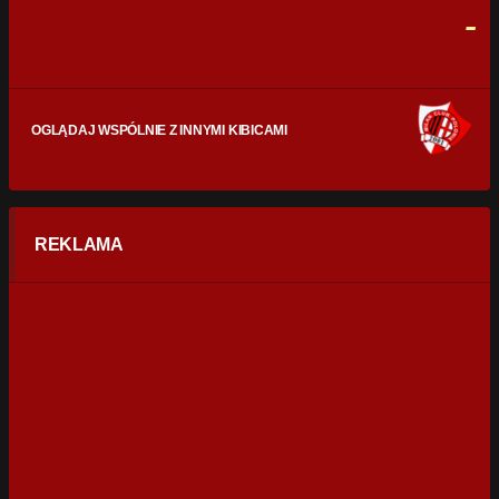
0
0
-
OGLĄDAJ WSPÓLNIE Z INNYMI KIBICAMI
REKLAMA