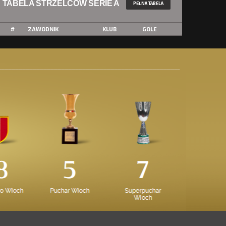
TABELA STRZELCÓW SERIE A
PEŁNA TABELA
#
ZAWODNIK
KLUB
GOLE