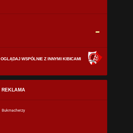
CELNE STRZAŁY
0
0
FAULE
-
0
0
OGLĄDAJ WSPÓLNIE Z INNYMI KIBICAMI
REKLAMA
Bukmacherzy