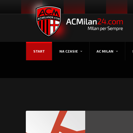
START
NA CZASIE
AC MILAN