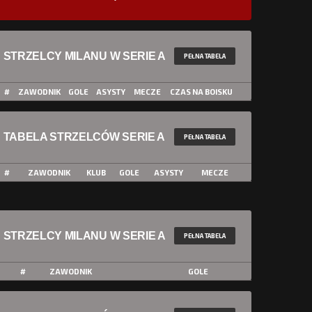
STRZELCY MILANU W SERIE A
PEŁNA TABELA
#
ZAWODNIK
GOLE
ASYSTY
MECZE
CZAS NA BOISKU
TABELA STRZELCÓW SERIE A
PEŁNA TABELA
#
ZAWODNIK
KLUB
GOLE
ASYSTY
MECZE
STRZELCY MILANU W SERIE A
PEŁNA TABELA
#
ZAWODNIK
GOLE