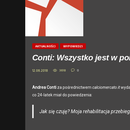
AKTUALNOŚCI
WYPOWIEDZI
Conti: Wszystko jest w p
3618
0
12.06.2018
Andrea
Conti
za pośrednictwem
calciomercato
.
it
wyda
co 24-latek miał do powiedzenia:
Jak się czuję? Moja rehabilitacja przebi