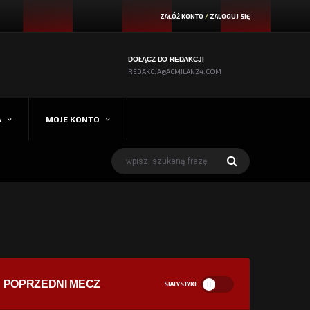
ZAŁÓŻ KONTO
/
ZALOGUJ SIĘ
DOŁĄCZ DO REDAKCJI
REDAKCJA@ACMILAN24.COM
A
MOJE KONTO
POPRZEDNI MECZ
STATYSTYKI