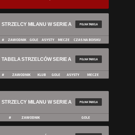
STRZELCY MILANU W SERIE A
PEŁNA TABELA
#
ZAWODNIK
GOLE
ASYSTY
MECZE
CZAS NA BOISKU
TABELA STRZELCÓW SERIE A
PEŁNA TABELA
#
ZAWODNIK
KLUB
GOLE
ASYSTY
MECZE
STRZELCY MILANU W SERIE A
PEŁNA TABELA
#
ZAWODNIK
GOLE