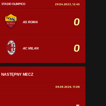
STADIO OLIMPICO
29.04.2023, 12:45
0
AS ROMA
0
AC MILAN
STATYSTYKI
NASTĘPNY MECZ
POSIADANIE PIŁKI
0%
100%
09.08.2026, 11:08
STRZAŁY
0
0
-