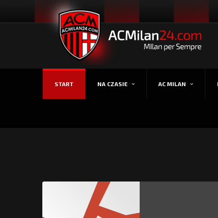
START
NA CZASIE
AC MILAN