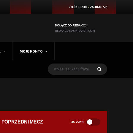
ZAŁÓŻ KONTO
/
ZALOGUJ SIĘ
DOŁĄCZ DO REDAKCJI
REDAKCJA@ACMILAN24.COM
A
MOJE KONTO
POPRZEDNI MECZ
STATYSTYKI