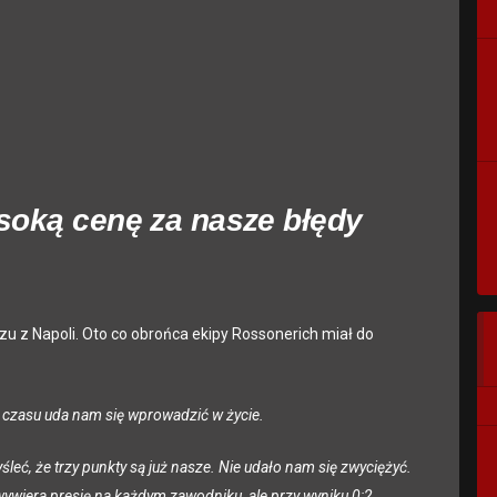
ysoką cenę za nasze błędy
u z Napoli. Oto co obrońca ekipy Rossonerich miał do
 czasu uda nam się wprowadzić w życie.
leć, że trzy punkty są już nasze. Nie udało nam się zwyciężyć.
wiera presję na każdym zawodniku, ale przy wyniku 0:2