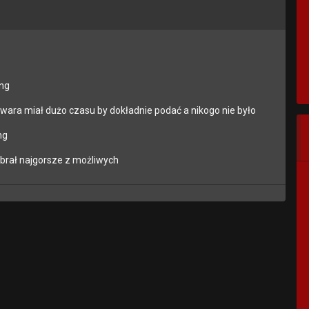
png
awara miał dużo czasu by dokładnie podać a nikogo nie było
ng
ybrał najgorsze z możliwych