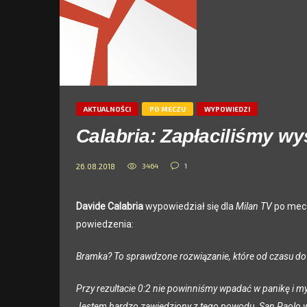
AKTUALNOŚCI
PO MECZU
WYPOWIEDZI
Calabria: Zapłaciliśmy w
3464
1
26.08.2018
Davide Calabria
wypowiedział się dla
Milan TV
po mecz
powiedzenia:
Bramka? To sprawdzone rozwiązanie, które od czasu do
Przy rezultacie 0:2 nie powinniśmy wpadać w panikę i myś
Jestem bardzo zawiedziony z tego powodu. San Paolo wy