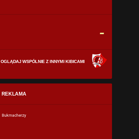
CELNE STRZAŁY
0
0
FAULE
-
0
0
OGLĄDAJ WSPÓLNIE Z INNYMI KIBICAMI
REKLAMA
Bukmacherzy