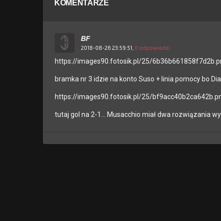
KOMENTARZE
BF
2018-08-26 23:59:51,
0 odpowiedzi
https://images90.fotosik.pl/25/6b36b661858f7d2b.
bramka nr 3 idzie na konto Suso + linia pomocy bo Di
https://images90.fotosik.pl/25/bf9acc40b2ca642b.p
tutaj gol na 2-1... Musacchio miał dwa rozwiązania w