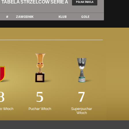
TABELA STRZELCÓW SERIE A
PEŁNA TABELA
#
ZAWODNIK
KLUB
GOLE