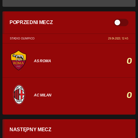
POPRZEDNI MECZ
29.04.2023, 12:45
STADIO OLIMPICO
0
AS ROMA
0
AC MILAN
STATYSTYKI
NASTĘPNY MECZ
POSIADANIE PIŁKI