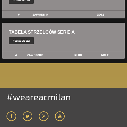
PEŁNA TABELA
#
ZAWODNIK
GOLE
TABELA STRZELCÓW SERIE A
PEŁNA TABELA
#
ZAWODNIK
KLUB
GOLE
#weareacmilan