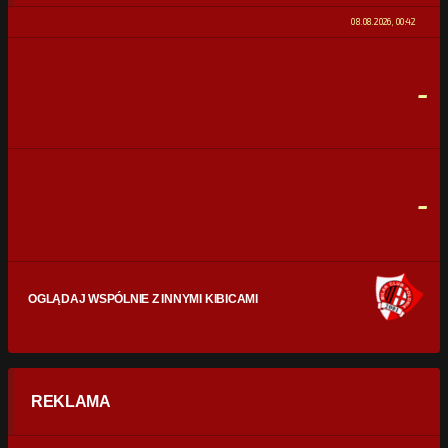
0%
100%
08.08.2026, 00:42
STRZAŁY
0
0
-
CELNE STRZAŁY
0
0
FAULE
0
0
-
OGLĄDAJ WSPÓLNIE Z INNYMI KIBICAMI
REKLAMA