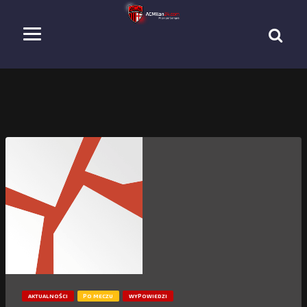
AKTUALNOŚCI
PO MECZU
WYPOWIEDZI